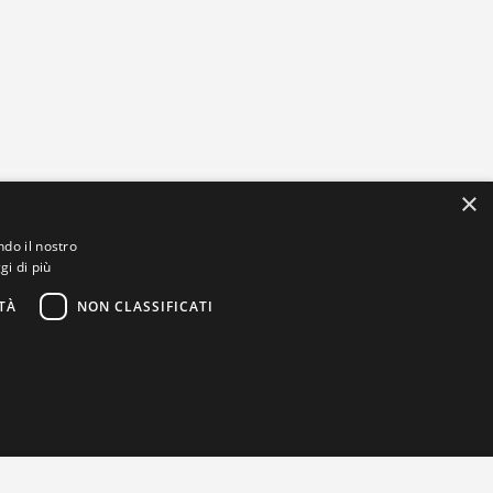
×
ndo il nostro
gi di più
TÀ
NON CLASSIFICATI