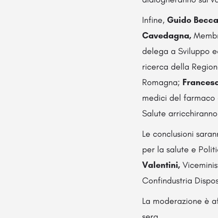
Infine,
Guido Becca
Cavedagna,
Membr
delega a Sviluppo e
ricerca della Regio
Romagna;
Francesc
medici del farmaco e
Salute arricchiranno 
Le conclusioni sara
per la salute e Poli
Valentini,
Viceminis
Confindustria Disposi
La moderazione è a
sera.