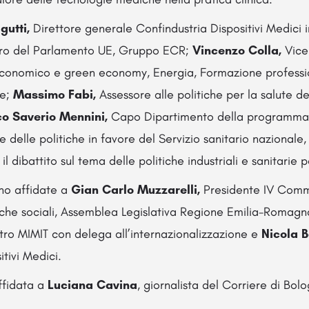
gutti,
Direttore generale Confindustria Dispositivi Medici
o del Parlamento UE, Gruppo ECR;
Vincenzo Colla,
Vice
conomico e green economy, Energia, Formazione professio
ne;
Massimo Fabi,
Assessore alle politiche per la salute d
o Saverio Mennini,
Capo Dipartimento della programmazi
 delle politiche in favore del Servizio sanitario nazionale,
il dibattito sul tema delle politiche industriali e sanitarie pe
nno affidate a
Gian Carlo Muzzarelli,
Presidente IV Commi
tiche sociali, Assemblea Legislativa Regione Emilia-Romag
tro MIMIT con delega all’internazionalizzazione e
Nicola B
tivi Medici.
ffidata a
Luciana Cavina
, giornalista del Corriere di Bol