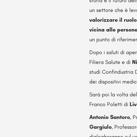
storia e il futuro d
un settore che è lev
valorizzare il ruol
vicina alle person
un punto di riferimen
Dopo i saluti di ape
Filiera Salute e di
N
studi Confindustria 
dei dispositivi medic
Sarà poi la volta del
Franco Poletti di
Li
Antonio Santoro
, P
Gargiulo
, Professo
dialogheranno sul va