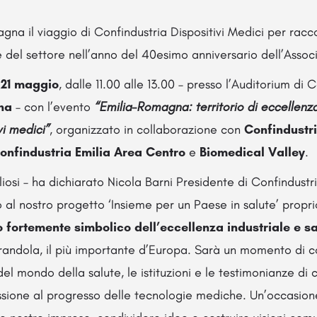
gna il viaggio di Confindustria Dispositivi Medici per racco
del settore nell’anno del 40esimo anniversario dell’Assoc
l
21 maggio
, dalle 11.00 alle 13.00 – presso l’Auditorium di 
na
– con l’evento
“Emilia-Romagna: territorio di eccellenz
vi medici”
, organizzato in collaborazione con
Confindustri
onfindustria Emilia Area Centro
e
Biomedical Valley
.
osi – ha dichiarato Nicola Barni Presidente di Confindustri
o al nostro progetto ‘Insieme per un Paese in salute’ proprio
 fortemente simbolico dell’eccellenza industriale e sa
Mirandola, il più importante d’Europa. Sarà un momento di 
el mondo della salute, le istituzioni e le testimonianze di c
ssione al progresso delle tecnologie mediche. Un’occasion