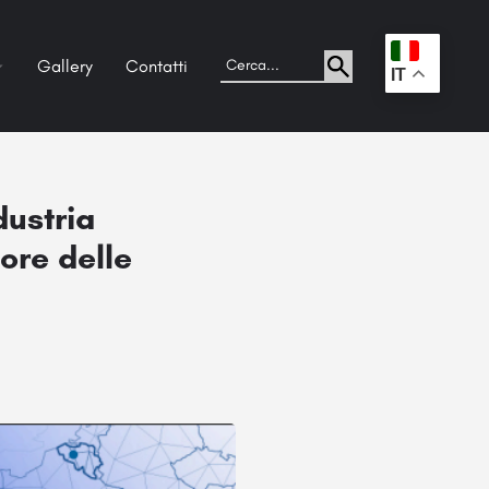
Gallery
Contatti
.
IT
dustria
tore delle