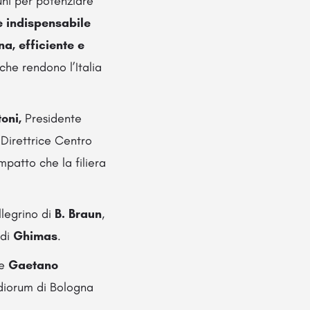
muni per potenziare
è indispensabile
na, efficiente e
che rendono l’Italia
oni,
Presidente
 Direttrice Centro
impatto che la filiera
llegrino di
B. Braun
,
 di
Ghimas
.
 e
Gaetano
udiorum di Bologna