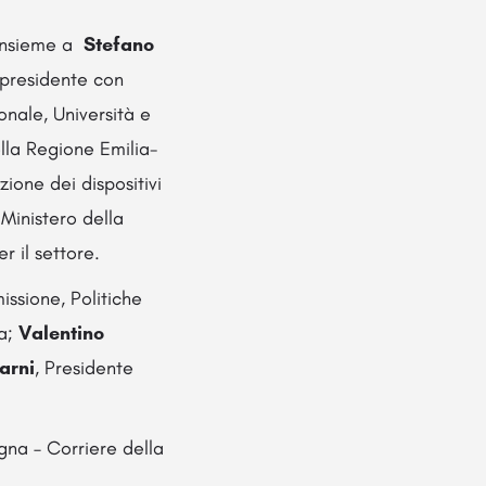
 insieme a
Stefano
presidente con
nale, Università e
ella Regione Emilia-
one dei dispositivi
 Ministero della
r il settore.
ssione, Politiche
na;
Valentino
arni
, Presidente
ogna – Corriere della