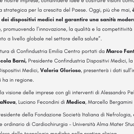
elle nostre imprese, condividere idee e costruire visioni co
a strategica per la crescita del Paese. Oggi, più che mai,
o dei dispositivi medici nel garantire una sanità moder
e
, promuovendo l’innovazione, la qualità e la competitività 
to a livello globale nel settore della salute”.
rtura di Confindustria Emilia Centro portati da
Marco Fant
icola Barni,
Presidente Confindustria Dispositivi Medici, la
Dispositivi Medici,
Valeria Glorioso
, presenterà i dati sull’
i ha in regione.
la visione delle imprese con gli interventi di Alessandro Pe
vaNova
, Luciano Fecondini di
Medica
, Marcello Bergamini
residente della Fondazione Società Italiana di Nefrologia,
re ordinario di Cardiochirurgia – Università Alma Mater St
lore delle tecnologie mediche nella pratica clinica.