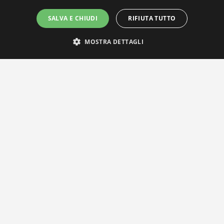
SALVA E CHIUDI
RIFIUTA TUTTO
MOSTRA DETTAGLI
IL NOSTRO NETWORK
Privacy Policy
|
Cookie Policy
Via Agnini 47, 41037 Mirandola (MO) | Cod. Fisc. e P.IVA
01828260362
Segreteria e Concessionaria: RPM Media Srl Società Benefit Tel.