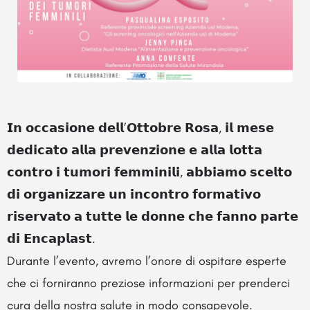
𝗜𝗻 𝗼𝗰𝗰𝗮𝘀𝗶𝗼𝗻𝗲 𝗱𝗲𝗹𝗹’𝗢𝘁𝘁𝗼𝗯𝗿𝗲 𝗥𝗼𝘀𝗮, 𝗶𝗹 𝗺𝗲𝘀𝗲
𝗱𝗲𝗱𝗶𝗰𝗮𝘁𝗼 𝗮𝗹𝗹𝗮 𝗽𝗿𝗲𝘃𝗲𝗻𝘇𝗶𝗼𝗻𝗲 𝗲 𝗮𝗹𝗹𝗮 𝗹𝗼𝘁𝘁𝗮
𝗰𝗼𝗻𝘁𝗿𝗼 𝗶 𝘁𝘂𝗺𝗼𝗿𝗶 𝗳𝗲𝗺𝗺𝗶𝗻𝗶𝗹𝗶, 𝗮𝗯𝗯𝗶𝗮𝗺𝗼 𝘀𝗰𝗲𝗹𝘁𝗼
𝗱𝗶 𝗼𝗿𝗴𝗮𝗻𝗶𝘇𝘇𝗮𝗿𝗲 𝘂𝗻 𝗶𝗻𝗰𝗼𝗻𝘁𝗿𝗼 𝗳𝗼𝗿𝗺𝗮𝘁𝗶𝘃𝗼
𝗿𝗶𝘀𝗲𝗿𝘃𝗮𝘁𝗼 𝗮 𝘁𝘂𝘁𝘁𝗲 𝗹𝗲 𝗱𝗼𝗻𝗻𝗲 𝗰𝗵𝗲 𝗳𝗮𝗻𝗻𝗼 𝗽𝗮𝗿𝘁𝗲
𝗱𝗶 𝗘𝗻𝗰𝗮𝗽𝗹𝗮𝘀𝘁.
Durante l’evento, avremo l’onore di ospitare esperte
che ci forniranno preziose informazioni per prenderci
cura della nostra salute in modo consapevole.