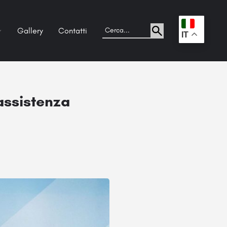
Gallery
Contatti
.
IT
 assistenza