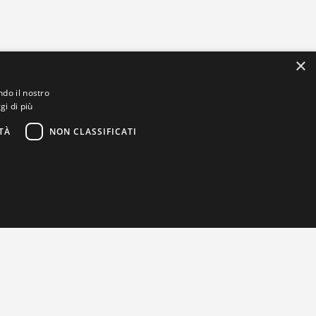
×
ndo il nostro
gi di più
TÀ
NON CLASSIFICATI