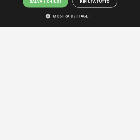
SALVA E CHIUDI
RIFIUTA TUTTO
MOSTRA DETTAGLI
IL NOSTRO NETWORK
Privacy Policy
|
Cookie Policy
Via Agnini 47, 41037 Mirandola (MO) | Cod. Fisc. e P.IVA
01828260362
Segreteria e Concessionaria: RPM Media Srl Società Benefit Tel.
0535/23550