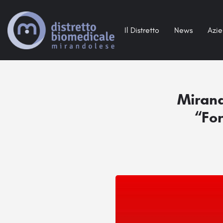
Il Distretto
News
Azi
Mirand
“For