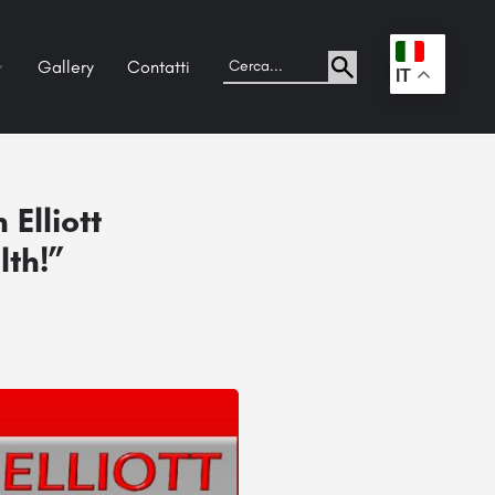
Gallery
Contatti
.
IT
Elliott
lth!”