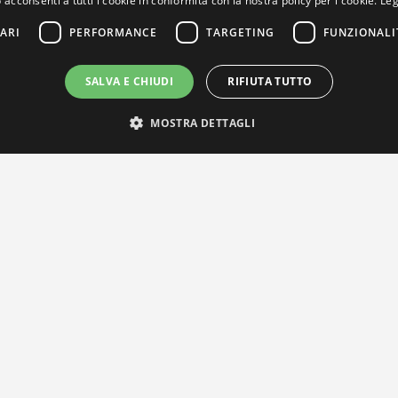
 acconsenti a tutti i cookie in conformità con la nostra policy per i cookie.
Leg
ARI
PERFORMANCE
TARGETING
FUNZIONALI
SALVA E CHIUDI
RIFIUTA TUTTO
MOSTRA DETTAGLI
IL NOSTRO NETWORK
Privacy Policy
|
Cookie Policy