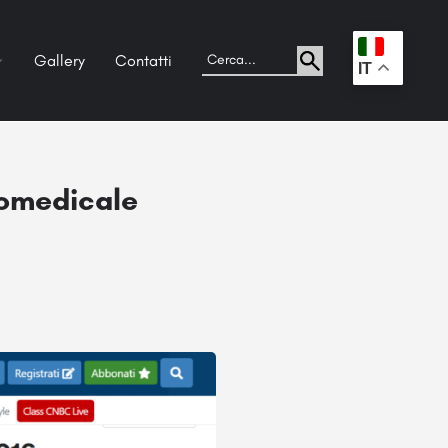
Gallery
Contatti
.
IT
biomedicale