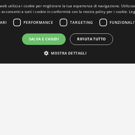
web utilizza i cookie per migliorare la tua esperienza di navigazione. Utilizza
 acconsenti a tutti i cookie in conformità con la nostra policy per i cookie.
Leg
ARI
PERFORMANCE
TARGETING
FUNZIONALI
SALVA E CHIUDI
RIFIUTA TUTTO
MOSTRA DETTAGLI
IL NOSTRO NETWORK