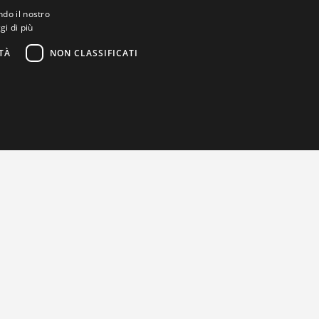
ndo il nostro
gi di più
TÀ
NON CLASSIFICATI