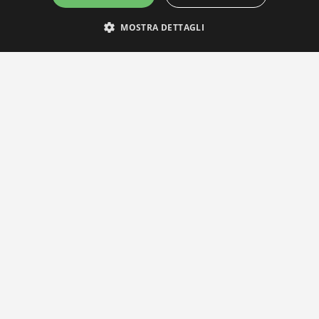
MOSTRA DETTAGLI
IL NOSTRO NETWORK
Privacy Policy
|
Cookie Policy
Via Agnini 47, 41037 Mirandola (MO) | Cod. Fisc. e P.IVA
01828260362
Segreteria e Concessionaria: RPM Media Srl Società Benefit Tel.
0535/23550
info@distrettobiomedicale.it