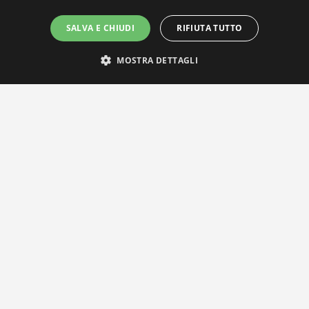
SALVA E CHIUDI
RIFIUTA TUTTO
MOSTRA DETTAGLI
IL NOSTRO NETWORK
Privacy Policy
|
Cookie Policy
Via Agnini 47, 41037 Mirandola (MO) | Cod. Fisc. e P.IVA
01828260362
Segreteria e Concessionaria: RPM Media Srl Società Benefit Tel.