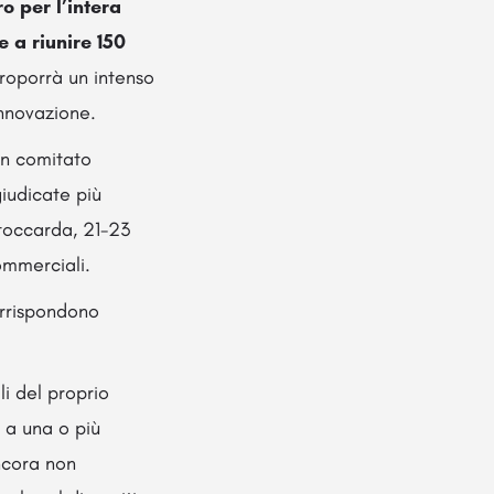
o per l’intera
e a riunire 150
proporrà un intenso
innovazione.
un comitato
giudicate più
toccarda, 21-23
ommerciali.
orrispondono
i del proprio
 a una o più
ncora non