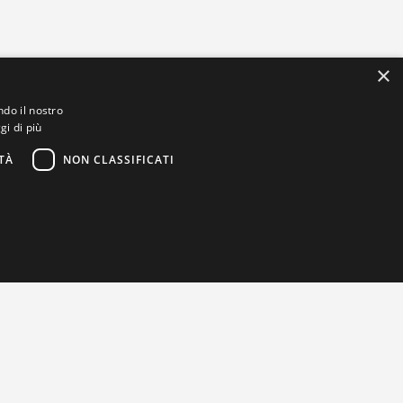
×
ndo il nostro
gi di più
TÀ
NON CLASSIFICATI