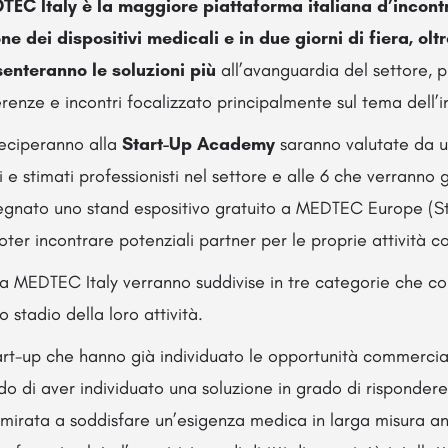
EC Italy è la maggiore piattaforma italiana d’incontr
e dei dispositivi medicali e in due giorni di fiera, oltr
senteranno le soluzioni più
all’avanguardia del settore, 
enze e incontri focalizzato principalmente sul tema dell’
teciperanno alla
Start-Up Academy
saranno valutate da 
e stimati professionisti nel settore e alle 6 che verranno 
segnato uno stand espositivo gratuito a MEDTEC Europe (S
oter incontrare potenziali partner per le proprie attività c
 a MEDTEC Italy verranno suddivise in tre categorie che c
 stadio della loro attività.
art-up che hanno già individuato le opportunità commercial
o di aver individuato una soluzione in grado di rispondere
e mirata a soddisfare un’esigenza medica in larga misura a