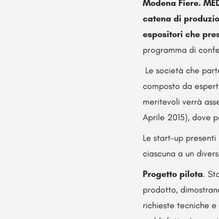
Modena Fiere. MEDT
catena di produzion
espositori che pre
programma di confer
Le società che par
composto da esperti 
meritevoli verrà as
Aprile 2015), dove p
Le start-up presenti
ciascuna a un diverso
Progetto pilota
. St
prodotto, dimostrand
richieste tecniche 