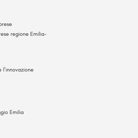
prese
rese regione Emilia-
 l’innovazione
gio Emilia