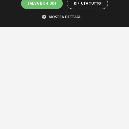
SALVA E CHIUDI
RIFIUTA TUTTO
MOSTRA DETTAGLI
IL NOSTRO NETWORK
Privacy Policy
|
Cookie Policy
Via Agnini 47, 41037 Mirandola (MO) | Cod. Fisc. e P.IVA
01828260362
Segreteria e Concessionaria: RPM Media Srl Società Benefit Tel.
0535/23550