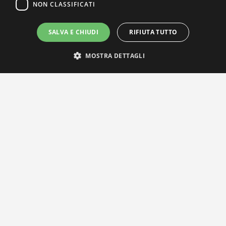
NON CLASSIFICATI
SALVA E CHIUDI
RIFIUTA TUTTO
MOSTRA DETTAGLI
IL NOSTRO NETWORK
Privacy Policy
|
Cookie Policy
Via Agnini 47, 41037 Mirandola (MO) | Cod. Fisc. e P.IVA
01828260362