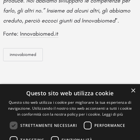
produce. Noi abbiamo sviluppato le competenze per
farlo, gli altri no.” Insieme ad alcuni altri, gli abbiamo
creduto, perciò eccoci giunti ad Innovabiomed
”.
Fonte:
Innovabiomed.it
innovabiomed
×
Questo sito web utilizza cookie
Questo sito web utilizza i cookie per migliorare la tua esperienza di
navigazione. Utilizzando il nostro sito web acconsenti a tutti i cookie
in conformità con la nostra policy per i cookie.
Leggi di più
STRETTAMENTE NECESSARI
PERFORMANCE