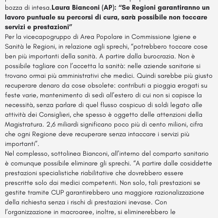
bozza di intesa.
Laura Bianconi (AP): “
Se Regioni garantiranno un
lavoro puntuale su percorsi di cura, sarà possibile non toccare
servizi e prestazioni”
Per la vicecapogruppo di Area Popolare in Commissione Igiene e
Sanità le Regioni, in relazione agli sprechi, “potrebbero toccare cose
ben più importanti della sanità. A partire dalla burocrazia. Non è
possibile tagliare con l’accetta la sanità: nelle aziende sanitarie si
trovano ormai più amministrativi che medici. Quindi sarebbe più giusto
recuperare denaro da cose obsolete: contributi a pioggia erogati su
feste varie, mantenimento di sedi all’estero di cui non si capisce la
necessità, senza parlare di quel flusso cospicuo di soldi legato alle
attività dei Consiglieri, che spesso è oggetto delle attenzioni della
Magistratura. 2,6 miliardi significano poco più di cento milioni, cifra
che ogni Regione deve recuperare senza intaccare i servizi più
importanti”.
Nel complesso, sottolinea Bianconi, all’interno del comparto sanitario
è comunque possibile eliminare gli sprechi. “A partire dalle cosiddette
prestazioni specialistiche riabilitative che dovrebbero essere
prescritte solo dai medici competenti. Non solo, tali prestazioni se
gestite tramite CUP garantirebbero una maggiore razionalizzazione
della richiesta senza i rischi di prestazioni inevase. Con
l’organizzazione in macroaree, inoltre, si eliminerebbero le