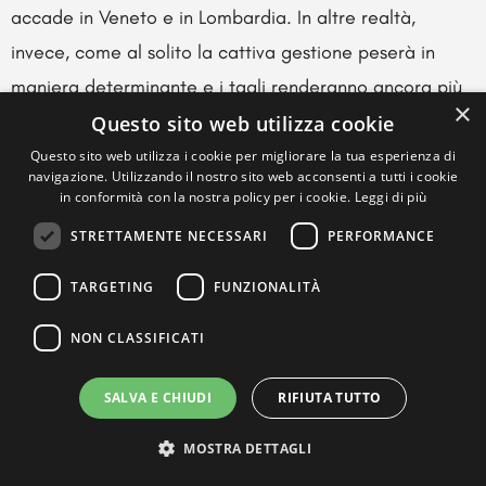
accade in Veneto e in Lombardia. In altre realtà,
invece, come al solito la cattiva gestione peserà in
maniera determinante e i tagli renderanno ancora più
×
scadenti le prestazioni. E, come sempre accade, falle e
Questo sito web utilizza cookie
mancanze saranno ripianate tramite un intervento
Questo sito web utilizza i cookie per migliorare la tua esperienza di
navigazione. Utilizzando il nostro sito web acconsenti a tutti i cookie
dello Stato centrale. E’ quindi – conclude – proprio il
in conformità con la nostra policy per i cookie.
Leggi di più
meccanismo che non funziona alla radice”.
STRETTAMENTE NECESSARI
PERFORMANCE
Pierpaolo Vargiu (SC): “Difficile contrarre la spesa
TARGETING
FUNZIONALITÀ
per 4 mld senza incidere sulla sanità. Ci saranno
NON CLASSIFICATI
ripercussioni sui cittadini”
“Nelle Regioni a statuto ordinario la spesa sanitaria
SALVA E CHIUDI
RIFIUTA TUTTO
rappresenta circa il 70% dei bilanci. Difficile pensare di
contrarre la spesa complessiva regionale di quattro
MOSTRA DETTAGLI
miliardi senza andare ad incidere sugli stanziamenti in