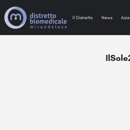
Il Distretto
News
Azi
IlSole