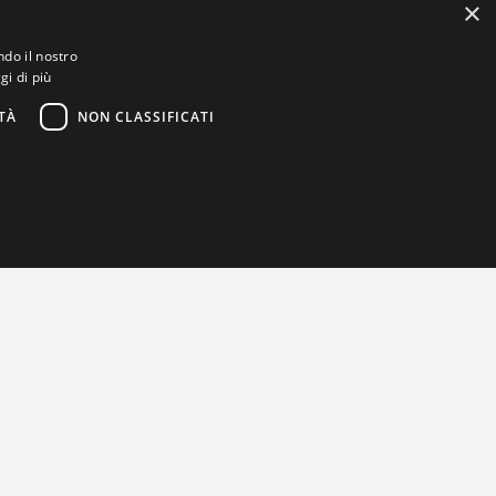
×
ndo il nostro
gi di più
TÀ
NON CLASSIFICATI