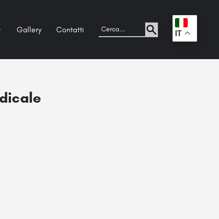
Gallery
Contatti
.
IT
edicale