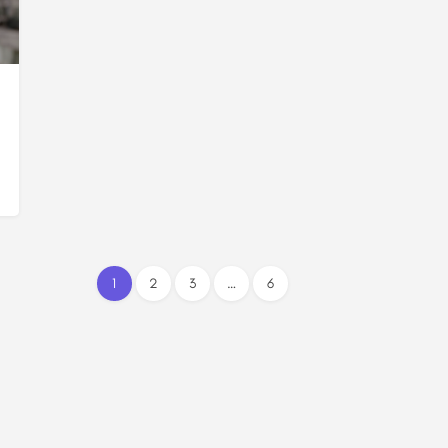
1
2
3
…
6