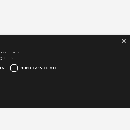
×
ndo il nostro
gi di più
TÀ
NON CLASSIFICATI