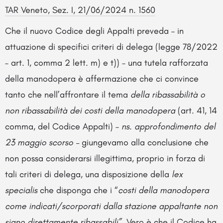
TAR Veneto, Sez. I, 21/06/2024 n. 1560
Che il nuovo Codice degli Appalti preveda – in
attuazione di specifici criteri di delega (legge 78/2022
– art. 1, comma 2 lett. m) e t)) – una tutela rafforzata
della manodopera è affermazione che ci convince
tanto che nell’affrontare il tema
della ribassabilità o
non ribassabilità dei costi della manodopera
(art. 41, 14
comma, del Codice Appalti) –
ns. approfondimento del
23 maggio scorso –
giungevamo alla conclusione che
non possa considerarsi illegittima, proprio in forza di
tali criteri di delega, una disposizione della
lex
specialis
che disponga che i “
costi della manodopera
come indicati/scorporati dalla stazione appaltante non
siano direttamente ribassabili”.
Vero è che il Codice ha