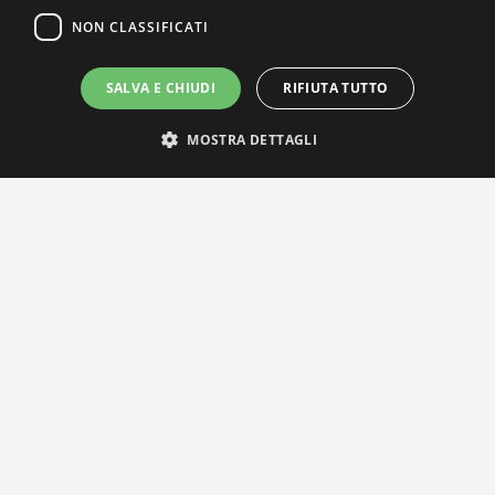
NON CLASSIFICATI
SALVA E CHIUDI
RIFIUTA TUTTO
MOSTRA DETTAGLI
IL NOSTRO NETWORK
Privacy Policy
|
Cookie Policy
Via Agnini 47, 41037 Mirandola (MO) | Cod. Fisc. e P.IVA