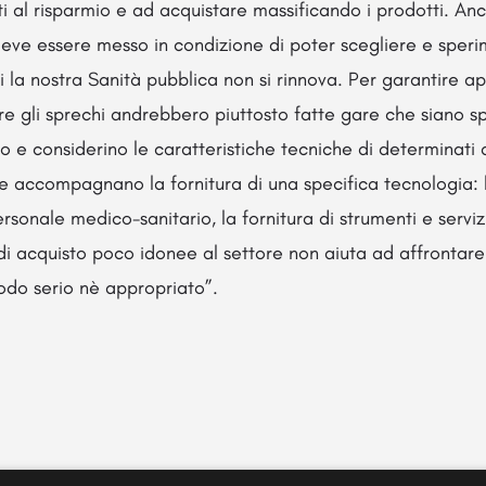
lti al risparmio e ad acquistare massificando i prodotti. An
deve essere messo in condizione di poter scegliere e sper
i la nostra Sanità pubblica non si rinnova. Per garantire a
e gli sprechi andrebbero piuttosto fatte gare che siano s
 e considerino le caratteristiche tecniche di determinati di
che accompagnano la fornitura di una specifica tecnologia: l
rsonale medico-sanitario, la fornitura di strumenti e serviz
 di acquisto poco idonee al settore non aiuta ad affrontare
odo serio nè appropriato”.