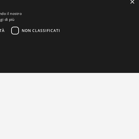
×
ndo il nostro
gi di più
TÀ
NON CLASSIFICATI