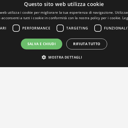
Questo sito web utilizza cookie
web utilizza i cookie per migliorare la tua esperienza di navigazione. Utilizza
 acconsenti a tutti i cookie in conformità con la nostra policy per i cookie.
Leg
ARI
PERFORMANCE
TARGETING
FUNZIONALI
SALVA E CHIUDI
RIFIUTA TUTTO
MOSTRA DETTAGLI
IL NOSTRO NETWORK