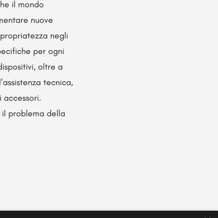
che il mondo
imentare nuove
ppropriatezza negli
pecifiche per ogni
spositivi, oltre a
’assistenza tecnica,
i accessori.
 il problema della