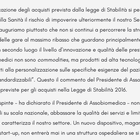
azione degli acquisti prevista dalla legge di Stabilità si p
lla Sanità il rischio di impoverire ulteriormente il nostro Se
uguriamo piuttosto che non si continui a percorrere la str
 delle gare al massimo ribasso che guardano principalmente
secondo luogo il livello d’innovazione e qualità delle prest
i medici non sono
commodities
, ma prodotti ad alta tecnologi
ati alla personalizzazione sulle specifiche esigenze del pa
andardizzabili”. Questo il commento del Presidente di Ass
previste per gli acquisti nella Legge di Stabilità 2016.
 spinte – ha dichiarato il Presidente di Assobiomedica – no
 su scala nazionale, abbassare la qualità dei servizi e limi
 caratterizza il nostro settore. Un nuovo dispositivo, maga
tart-up, non entrerà mai in una struttura ospedaliera se s