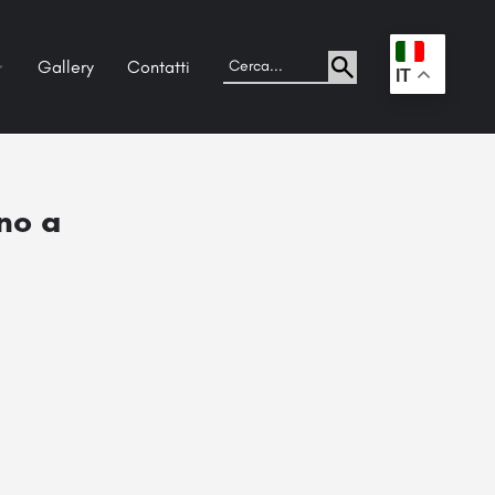
Gallery
Contatti
.
IT
no a