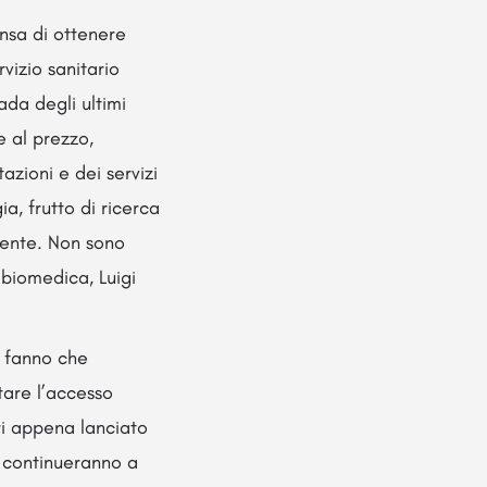
ensa di ottenere
rvizio sanitario
ada degli ultimi
 al prezzo,
azioni e dei servizi
a, frutto di ricerca
ziente. Non sono
obiomedica, Luigi
n fanno che
tare l’accesso
ri appena lanciato
i continueranno a