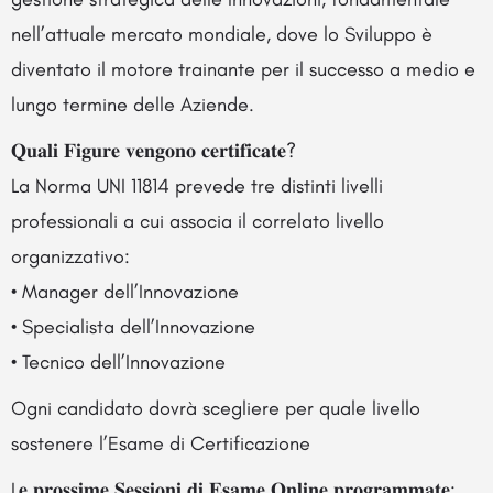
nell’attuale mercato mondiale, dove lo Sviluppo è
diventato il motore trainante per il successo a medio e
lungo termine delle Aziende.
𝐐𝐮𝐚𝐥𝐢 𝐅𝐢𝐠𝐮𝐫𝐞 𝐯𝐞𝐧𝐠𝐨𝐧𝐨 𝐜𝐞𝐫𝐭𝐢𝐟𝐢𝐜𝐚𝐭𝐞?
La Norma UNI 11814 prevede tre distinti livelli
professionali a cui associa il correlato livello
organizzativo:
• Manager dell’Innovazione
• Specialista dell’Innovazione
• Tecnico dell’Innovazione
Ogni candidato dovrà scegliere per quale livello
sostenere l’Esame di Certificazione
L𝐞 𝐩𝐫𝐨𝐬𝐬𝐢𝐦𝐞 𝐒𝐞𝐬𝐬𝐢𝐨𝐧𝐢 𝐝𝐢 𝐄𝐬𝐚𝐦𝐞 𝐎𝐧𝐥𝐢𝐧𝐞 𝐩𝐫𝐨𝐠𝐫𝐚𝐦𝐦𝐚𝐭𝐞: