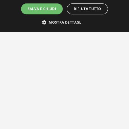
SALVA E CHIUDI
RIFIUTA TUTTO
MOSTRA DETTAGLI
IL NOSTRO NETWORK
Privacy Policy
|
Cookie Policy
Via Agnini 47, 41037 Mirandola (MO) | Cod. Fisc. e P.IVA
01828260362
Segreteria e Concessionaria: RPM Media Srl Società Benefit Tel.