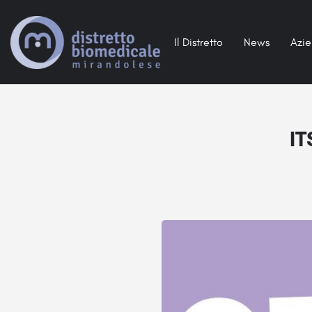
Il Distretto
News
Azi
IT