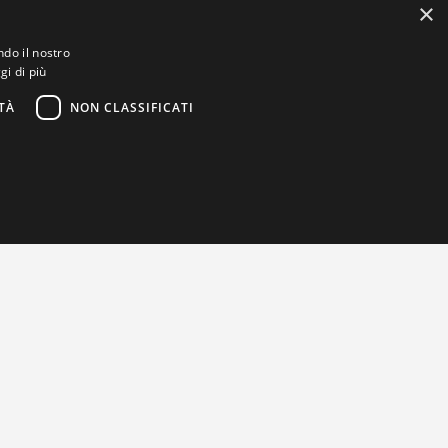
×
ndo il nostro
gi di più
TÀ
NON CLASSIFICATI