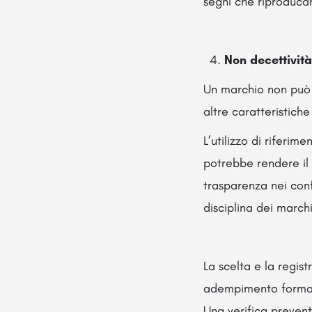
segni che riproducan
Non decettività
Un marchio non può i
altre caratteristiche
L’utilizzo di riferim
potrebbe rendere il 
trasparenza nei conf
disciplina dei marchi
La scelta e la regi
adempimento formale
Una verifica prevent