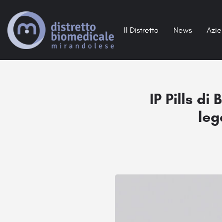
Il Distretto
News
Azi
IP Pills di
leg