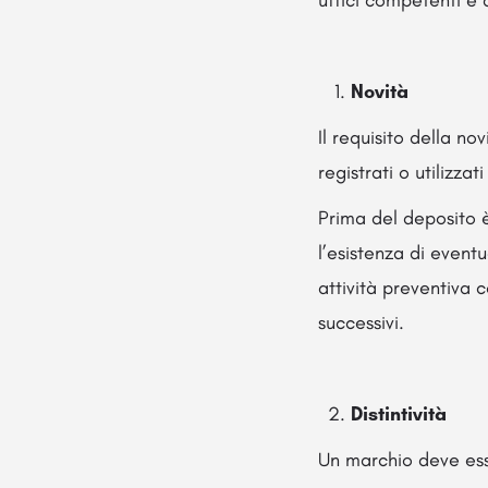
uffici competenti e d
Novità
Il requisito della n
registrati o utilizzat
Prima del deposito è
l’esistenza di event
attività preventiva c
successivi.
Distintività
Un marchio deve esse