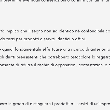
i prevenire eventuali contestazioni o conflitti con diritti di 
ovità implica che il segno non sia identico né confondibile c
i da terzi per prodotti o servizi identici o affini.
 quindi fondamentale effettuare una ricerca di anteriorità
uali diritti preesistenti che potrebbero ostacolare la regist
onsente di ridurre il rischio di opposizioni, contestazioni o 
re in grado di distinguere i prodotti o i servizi di un’impre