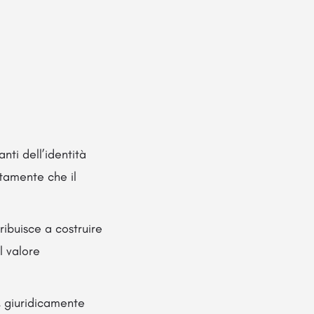
nti dell’identità
ntamente che il
tribuisce a costruire
l valore
o, giuridicamente