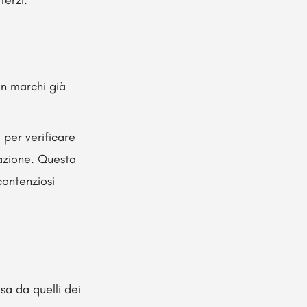
terzi.
on marchi già
 per verificare
razione. Questa
contenziosi
sa da quelli dei