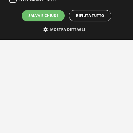
SALVA E CHIUDI
RIFIUTA TUTTO
MOSTRA DETTAGLI
IL NOSTRO NETWORK
Privacy Policy
|
Cookie Policy
Via Agnini 47, 41037 Mirandola (MO) | Cod. Fisc. e P.IVA
01828260362