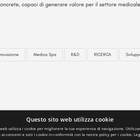
 concrete, capaci di generare valore per il settore medicale
nnovazione
Medica Spa
R&D
RICERCA
Svilupp
Questo sito web utilizza cookie
web utilizza i cookie per migliorare la tua esperienza di navigazione. Utilizza
 acconsenti a tutti i cookie in conformità con la nostra policy per i cookie.
Leg