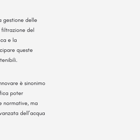
a gestione delle
filtrazione del
ica e la
icipare queste
enibili.
innovare è sinonimo
fica poter
e e normative, ma
 avanzata dell’acqua