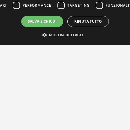
ARI
PERFORMANCE
TARGETING
FUNZIONALI
SALVA E CHIUDI
RIFIUTA TUTTO
MOSTRA DETTAGLI
IL NOSTRO NETWORK
Privacy Policy
|
Cookie Policy
Via Agnini 47, 41037 Mirandola (MO) | Cod. Fisc. e P.IVA 0182826036