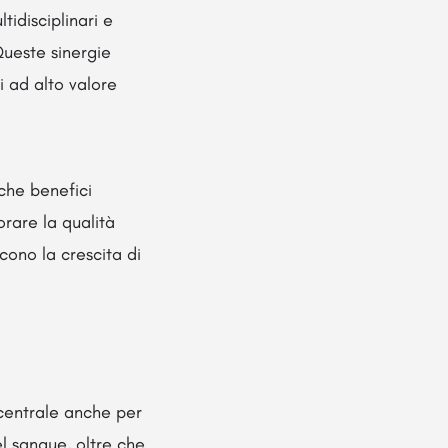
idisciplinari e
 Queste sinergie
i ad alto valore
che benefici
orare la qualità
scono la crescita di
 centrale anche per
del sangue, oltre che