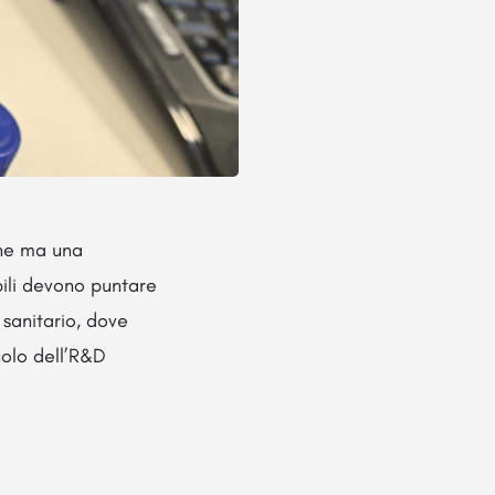
one ma una
bili devono puntare
 sanitario, dove
uolo dell’R&D