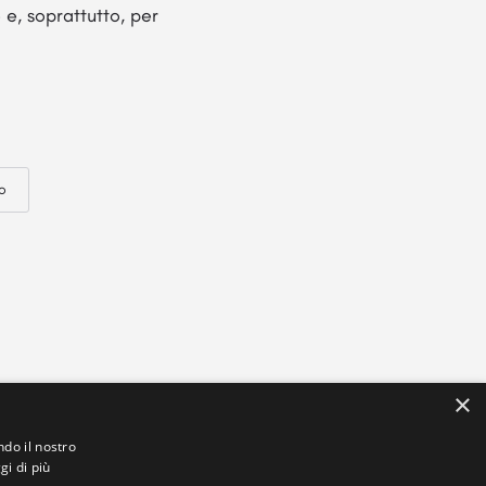
 e, soprattutto, per
o
×
ndo il nostro
gi di più