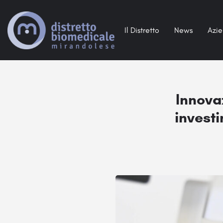
Il Distretto
News
Azi
Innova
invest