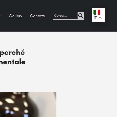
Gallery
Contatti
.
IT
 perché
mentale