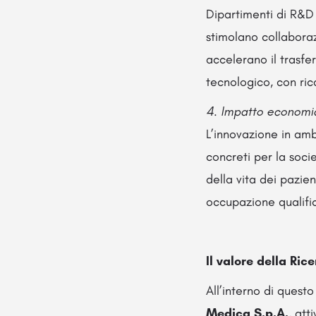
Dipartimenti di R&D 
stimolano collaborazi
accelerano il trasfe
tecnologico, con rica
4. Impatto economic
L’innovazione in amb
concreti per la socie
della vita dei pazien
occupazione qualific
Il valore della Ric
All’interno di quest
Medica S.p.A.
, att