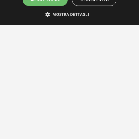
MOSTRA DETTAGLI
IL NOSTRO NETWORK
Privacy Policy
|
Cookie Policy
Via Agnini 47, 41037 Mirandola (MO) | Cod. Fisc. e P.IVA
01828260362
Segreteria e Concessionaria: RPM Media Srl Società Benefit Tel.
0535/23550
info@distrettobiomedicale.it