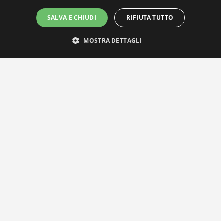
SALVA E CHIUDI
RIFIUTA TUTTO
MOSTRA DETTAGLI
IL NOSTRO NETWORK
Privacy Policy
|
Cookie Policy
Via Agnini 47, 41037 Mirandola (MO) | Cod. Fisc. e P.IVA 0182826036
reteria e Concessionaria: RPM Media Srl Società Benefit Tel.
0535/2