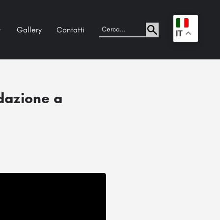
Gallery
Contatti
.
IT
ndazione a