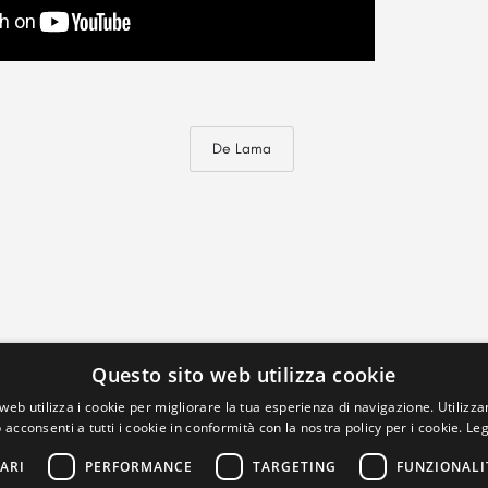
De Lama
Questo sito web utilizza cookie
web utilizza i cookie per migliorare la tua esperienza di navigazione. Utilizza
 acconsenti a tutti i cookie in conformità con la nostra policy per i cookie.
Leg
ARI
PERFORMANCE
TARGETING
FUNZIONALI