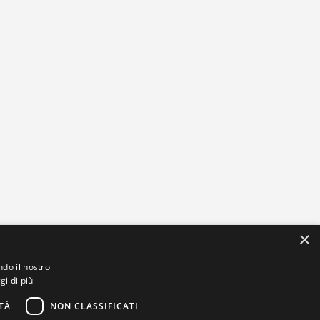
×
ndo il nostro
gi di più
TÀ
NON CLASSIFICATI