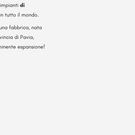
 impianti
di
n tutto il mondo.
 una fabbrica, nata
incia di Pavia,
minente espansione!