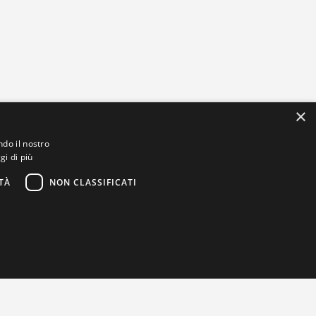
×
ndo il nostro
gi di più
TÀ
NON CLASSIFICATI