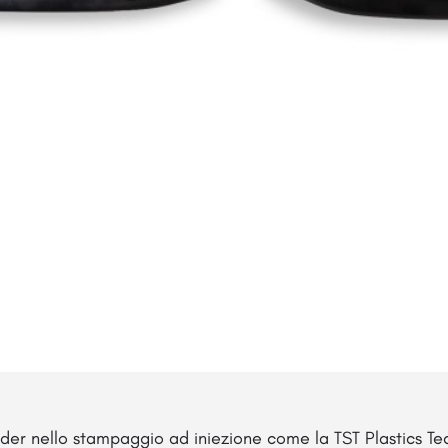
ader nello stampaggio ad iniezione come la
TST Plastics T