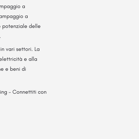
tampaggio a
stampaggio a
o potenziale delle
.
n vari settori. La
lettricità e alla
he e beni di
ing – Connettiti con