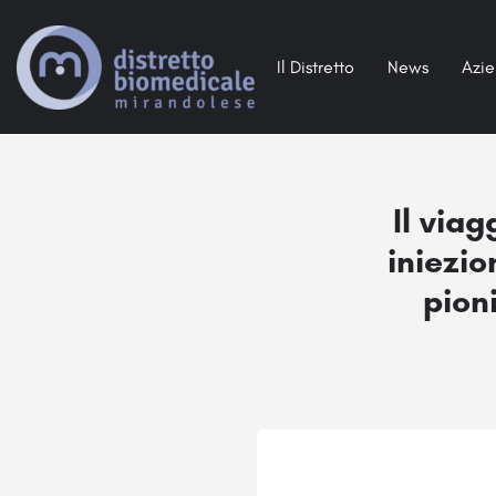
Il Distretto
News
Azi
Il via
iniezio
pioni