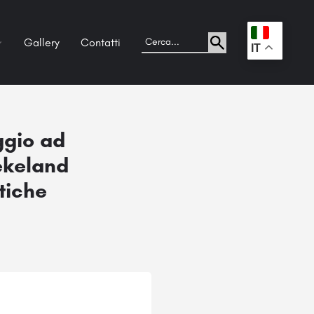
Gallery
Contatti
.
IT
ggio ad
aekeland
etiche