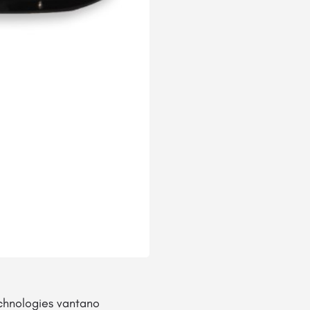
echnologies
vantano