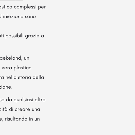
astica complessi per
d iniezione sono
i possibili grazie a
Baekeland, un
 vera plastica
a nella storia della
zione.
a da qualsiasi altro
cità di creare una
, risultando in un