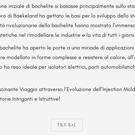
e iniziale di bachelite si basasse principalmente sullo s
oro di Baekeland ha gettato le basi per lo sviluppo dello 
età rivoluzionarie della bachelite hanno mostrato l’immens
etiche nel rimodellare le industrie e la vita di tutti i giorni
bachelite ha aperto le porte a una miriade di applicazioni i
re modellato in forme complesse e resistere al calore, all’e
 ha reso ideale per isolatori elettrici, parti automobilistic
scinante Viaggio attraverso l’Evoluzione dell’Injection Mold
orie Intriganti e Istruttive!
T.S.T. S.r.l.