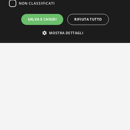
NON CLASSIFICATI
SALVA E CHIUDI
RIFIUTA TUTTO
MOSTRA DETTAGLI
IL NOSTRO NETWORK
Privacy Policy
|
Cookie Policy
Via Agnini 47, 41037 Mirandola (MO) | Cod. Fisc. e P.IVA
01828260362