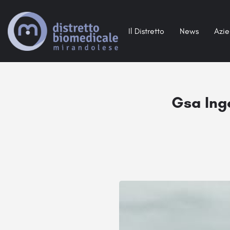
Il Distretto
News
Azi
Gsa Inge