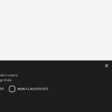
×
ndo il nostro
gi di più
TÀ
NON CLASSIFICATI