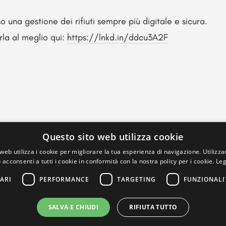
o una gestione dei rifiuti sempre più digitale e sicura.
rla al meglio qui:
https://lnkd.in/ddcu3A2F
Questo sito web utilizza cookie
web utilizza i cookie per migliorare la tua esperienza di navigazione. Utilizza
 acconsenti a tutti i cookie in conformità con la nostra policy per i cookie.
Leg
ARI
PERFORMANCE
TARGETING
FUNZIONALI
SALVA E CHIUDI
RIFIUTA TUTTO