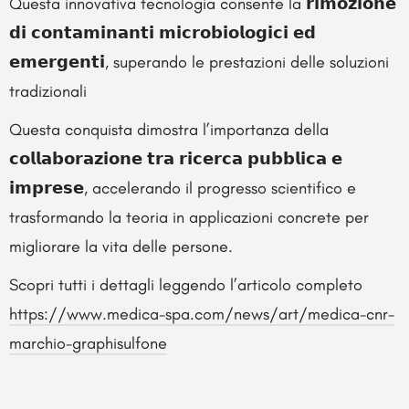
Questa innovativa tecnologia consente la 𝗿𝗶𝗺𝗼𝘇𝗶𝗼𝗻𝗲
𝗱𝗶 𝗰𝗼𝗻𝘁𝗮𝗺𝗶𝗻𝗮𝗻𝘁𝗶 𝗺𝗶𝗰𝗿𝗼𝗯𝗶𝗼𝗹𝗼𝗴𝗶𝗰𝗶 𝗲𝗱
𝗲𝗺𝗲𝗿𝗴𝗲𝗻𝘁𝗶, superando le prestazioni delle soluzioni
tradizionali
Questa conquista dimostra l’importanza della
𝗰𝗼𝗹𝗹𝗮𝗯𝗼𝗿𝗮𝘇𝗶𝗼𝗻𝗲 𝘁𝗿𝗮 𝗿𝗶𝗰𝗲𝗿𝗰𝗮 𝗽𝘂𝗯𝗯𝗹𝗶𝗰𝗮 𝗲
𝗶𝗺𝗽𝗿𝗲𝘀𝗲, accelerando il progresso scientifico e
trasformando la teoria in applicazioni concrete per
migliorare la vita delle persone.
Scopri tutti i dettagli leggendo l’articolo completo
https://www.medica-spa.com/news/art/medica-cnr-
marchio-graphisulfone