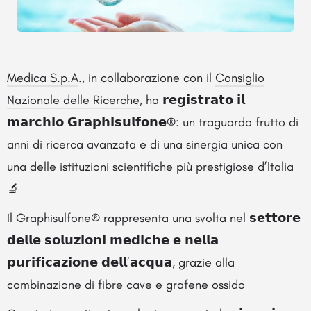
Medica S.p.A
., in collaborazione con il
Consiglio
Nazionale delle Ricerche
, ha 𝗿𝗲𝗴𝗶𝘀𝘁𝗿𝗮𝘁𝗼 𝗶𝗹
𝗺𝗮𝗿𝗰𝗵𝗶𝗼 𝗚𝗿𝗮𝗽𝗵𝗶𝘀𝘂𝗹𝗳𝗼𝗻𝗲®: un traguardo frutto di
anni di ricerca avanzata e di una sinergia unica con
una delle istituzioni scientifiche più prestigiose d’Italia
🔬
Il Graphisulfone® rappresenta una svolta nel 𝘀𝗲𝘁𝘁𝗼𝗿𝗲
𝗱𝗲𝗹𝗹𝗲 𝘀𝗼𝗹𝘂𝘇𝗶𝗼𝗻𝗶 𝗺𝗲𝗱𝗶𝗰𝗵𝗲 𝗲 𝗻𝗲𝗹𝗹𝗮
𝗽𝘂𝗿𝗶𝗳𝗶𝗰𝗮𝘇𝗶𝗼𝗻𝗲 𝗱𝗲𝗹𝗹’𝗮𝗰𝗾𝘂𝗮, grazie alla
combinazione di fibre cave e grafene ossido