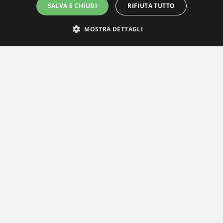
SALVA E CHIUDI
RIFIUTA TUTTO
MOSTRA DETTAGLI
IL NOSTRO NETWORK
Privacy Policy
|
Cookie Policy
Via Agnini 47, 41037 Mirandola (MO) | Cod. Fisc. e P.IVA
01828260362
Segreteria e Concessionaria: RPM Media Srl Società Benefit Tel.
0535/23550