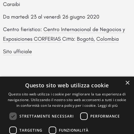
Caraibi
Da
martedì 23
al
venerdì 26 giugno 2020
Centro fieristico:
Centro Internacional de Negocios y
Exposiciones CORFERIAS
Città:
Bogotá,
Colombia
Sito ufficiale
×
Questo sito web utilizza cookie
Questo sito web utilizza i cookie per migliorare la tua esperienza di
navigazione. Utilizzando il nostro sito web acconsenti a tutti i cookie
in conformità con la nostra policy per i cookie.
Leggi di più
STRETTAMENTE NECESSARI
PERFORMANCE
TARGETING
FUNZIONALITÀ