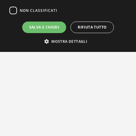
NON CLASSIFICATI
SALVA E CHIUDI
RIFIUTA TUTTO
MOSTRA DETTAGLI
IL NOSTRO NETWORK
Privacy Policy
|
Cookie Policy
Via Agnini 47, 41037 Mirandola (MO) | Cod. Fisc. e P.IVA