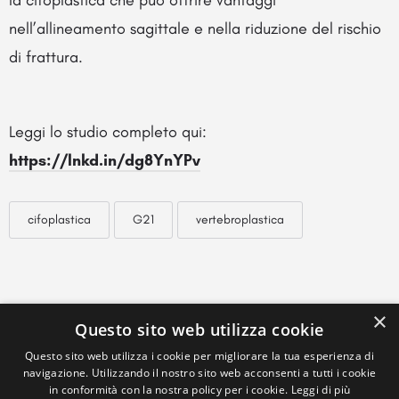
la cifoplastica che può offrire vantaggi
nell’allineamento sagittale e nella riduzione del rischio
di frattura.
Leggi lo studio completo qui:
https://lnkd.in/dg8YnYPv
cifoplastica
G21
vertebroplastica
×
Questo sito web utilizza cookie
Questo sito web utilizza i cookie per migliorare la tua esperienza di
navigazione. Utilizzando il nostro sito web acconsenti a tutti i cookie
in conformità con la nostra policy per i cookie.
Leggi di più