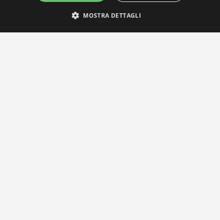
MOSTRA DETTAGLI
IL NOSTRO NETWORK
Privacy Policy
|
Cookie Policy
Via Agnini 47, 41037 Mirandola (MO) | Cod. Fisc. e P.IVA
01828260362
Segreteria e Concessionaria: RPM Media Srl Società Benefit Tel.
0535/23550
info@distrettobiomedicale.it