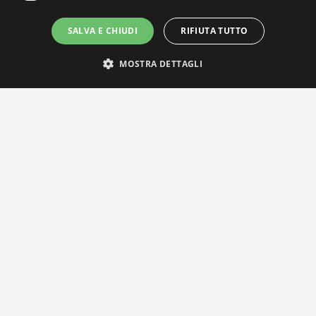
SALVA E CHIUDI
RIFIUTA TUTTO
MOSTRA DETTAGLI
IL NOSTRO NETWORK
Privacy Policy
|
Cookie Policy
Via Agnini 47, 41037 Mirandola (MO) | Cod. Fisc. e P.IVA
01828260362
Segreteria e Concessionaria: RPM Media Srl Società Benefit Tel.