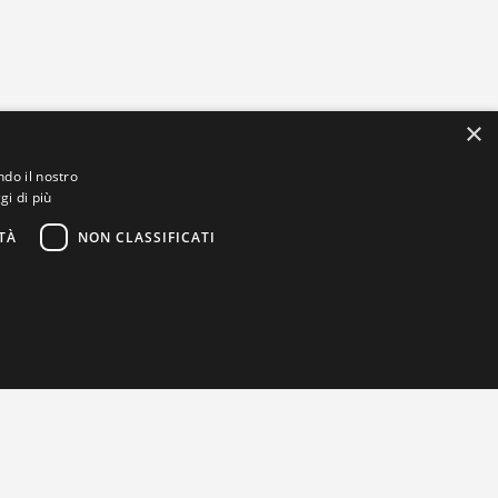
×
ndo il nostro
gi di più
TÀ
NON CLASSIFICATI