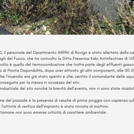
30, il personale del Dipartimento ARPAV di Rovigo è stato allertato dalla 
gili del Fuoco, che ha coinvolto la Ditta Fresenius Kabi Antinfectives di Vil
nvolto è quello del termocombustore che tratta parte degli effluenti gasso
 di Pronta Disponibilità, dopo aver attivato gli altri componenti, alle 00.5
che l’incendio era già stato spento e che, sentito il comandante delle squa
 proseguita per la messa in sicurezza del sito.
industriale del sito nonché la brevità dell’evento, non vi sono state ricadut
one del piazzale e la presenza di vasche di prima pioggia con capienza suf
’attività di verifica dell’impianto è stata rinviata al mattino.
 stamane non sono emerse criticità di carattere ambientale.