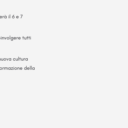
rà il 6 e 7
involgere tutti
nuova cultura
sformazione della