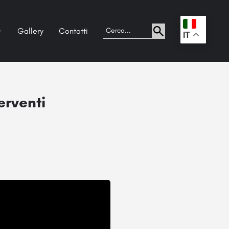
Gallery
Contatti
.
IT
erventi