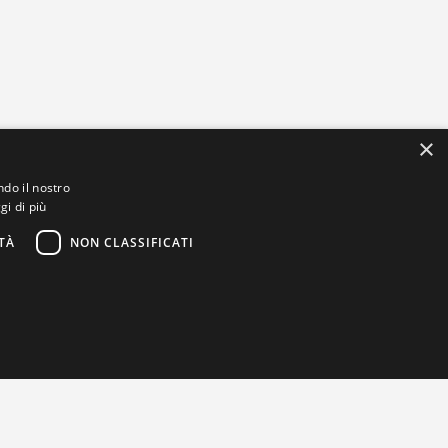
×
ndo il nostro
gi di più
TÀ
NON CLASSIFICATI