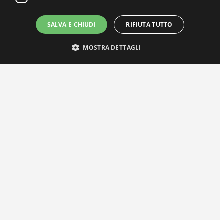
SALVA E CHIUDI
RIFIUTA TUTTO
MOSTRA DETTAGLI
IL NOSTRO NETWORK
Privacy Policy
|
Cookie Policy
Via Agnini 47, 41037 Mirandola (MO) | Cod. Fisc. e P.IVA
01828260362