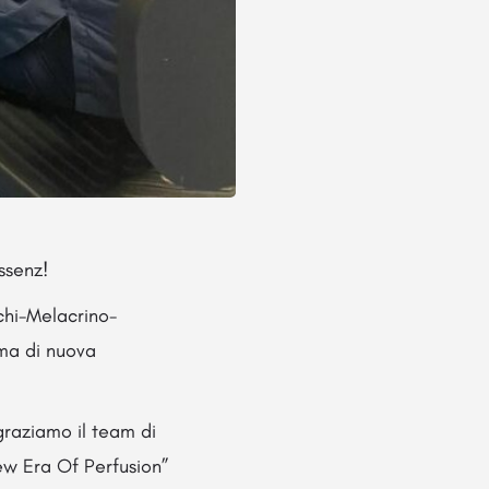
ssenz!
chi-Melacrino-
ema di nuova
ngraziamo il team di
New Era Of Perfusion”