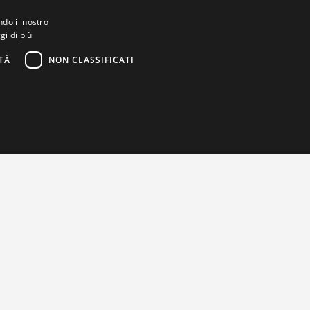
ndo il nostro
gi di più
TÀ
NON CLASSIFICATI