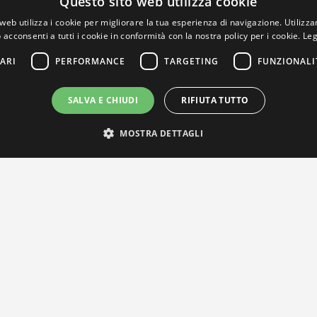
Questo sito web utilizza cookie
web utilizza i cookie per migliorare la tua esperienza di navigazione. Utilizza
 acconsenti a tutti i cookie in conformità con la nostra policy per i cookie.
Leg
ARI
PERFORMANCE
TARGETING
FUNZIONALI
SALVA E CHIUDI
RIFIUTA TUTTO
MOSTRA DETTAGLI
IL NOSTRO NETWORK