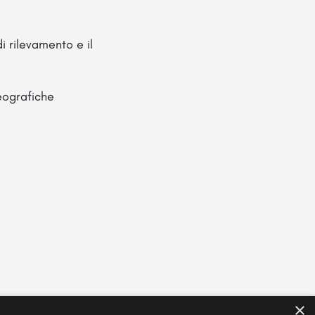
i rilevamento e il
geografiche
×