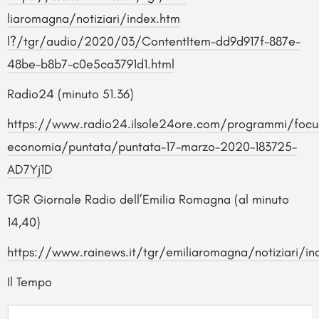
liaromagna/notiziari/index.htm
l?/tgr/audio/2020/03/ContentIt
em-dd9d917f-887e-
48be-b8b7-
c0e5ca3791d1.html
Radio24 (minuto 51.36)
https://www.radio24.ilsole24ore.com/programmi/focu
economia/puntata/puntata-17-marzo-2020-183725-
AD7Yj1D
TGR Giornale Radio dell’Emilia Romagna (al minuto
14,40)
https://www.rainews.it/tgr/emiliaromagna/notiziari/in
Il Tempo