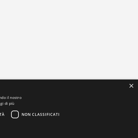
×
ndo il nostro
gi di più
TÀ
NON CLASSIFICATI