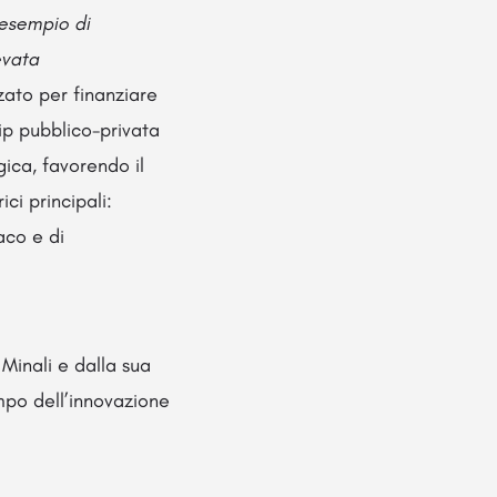
 esempio di
evata
zzato per finanziare
ip pubblico-privata
gica, favorendo il
ici principali:
aco e di
 Minali e dalla sua
ampo dell’innovazione