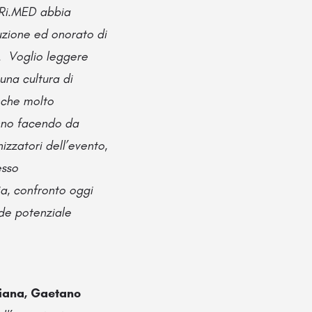
 Ri.MED abbia
tuzione ed onorato di
a. Voglio leggere
una cultura di
nche molto
anno facendo da
izzatori dell’evento,
esso
ia, confronto oggi
nde potenziale
liana, Gaetano