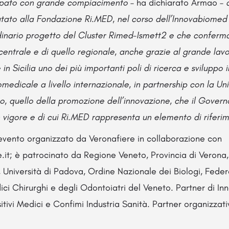
ipato con grande compiacimento
– ha dichiarato Armao –
utato alla Fondazione Ri.MED, nel corso dell’Innovabiomed
rdinario progetto del Cluster Rimed-Ismett2 e che conferma
entrale e di quello regionale, anche grazie al grande lavo
 in Sicilia uno dei più importanti poli di ricerca e sviluppo
medicale a livello internazionale, in partnership con la Uni
 quello della promozione dell’innovazione, che il Gover
 vigore e di cui Ri.MED rappresenta un elemento di riferi
vento organizzato da Veronafiere in collaborazione con
e.it; è patrocinato da Regione Veneto, Provincia di Veron
, Università di Padova, Ordine Nazionale dei Biologi, Fede
ici Chirurghi e degli Odontoiatri del Veneto. Partner di 
itivi Medici e Confimi Industria Sanità. Partner organizza