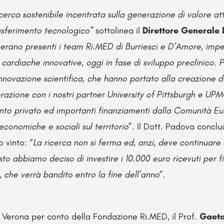
erca sostenibile incentrata sulla generazione di valore at
trasferimento tecnologico”
sottolinea il
Direttore Generale 
rano presenti i team Ri.MED di Burriesci e D’Amore, impe
 cardiache innovative, oggi in fase di sviluppo preclinico. 
nnovazione scientifica, che hanno portato alla creazione d
orazione con i nostri partner University of Pittsburgh e UPM
ento privato ed importanti finanziamenti dalla Comunità Eu
economiche e sociali sul territorio
”. Il Dott. Padova concl
 vinto: “
La ricerca non si ferma ed, anzi, deve continuare
sto abbiamo deciso di investire i 10.000 euro ricevuti per fi
, che verrà bandito entro la fine dell’anno
”.
 a Verona per conto della Fondazione Ri.MED, il Prof.
Gaeta