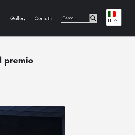
Gallery
Contatti
.
IT
l premio