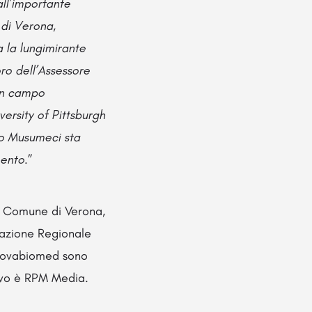
all’importante
 di Verona,
 la lungimirante
ro dell’Assessore
 in campo
versity of Pittsburgh
no Musumeci sta
mento
.”
a, Comune di Verona,
razione Regionale
Innovabiomed sono
tivo è RPM Media.