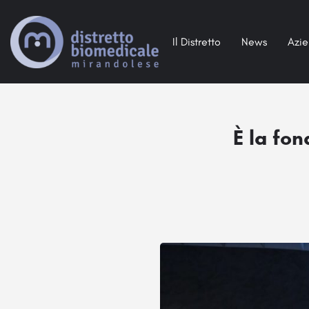
Il Distretto
News
Azi
È la fo