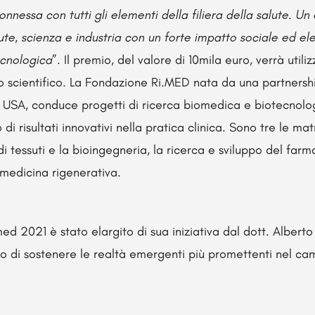
onnessa con tutti gli elementi della filiera della salute. Un
te, scienza e industria con un forte impatto sociale ed el
ecnologica
”. Il premio, del valore di 10mila euro, verrà utili
to scientifico. La Fondazione Ri.MED nata da una partnersh
 e USA, conduce progetti di ricerca biomedica e biotecnolo
di risultati innovativi nella pratica clinica. Sono tre le matr
di tessuti e la bioingegneria, la ricerca e sviluppo del farm
medicina rigenerativa.
ed 2021 è stato elargito di sua iniziativa dal dott. Alberto
nto di sostenere le realtà emergenti più promettenti nel c