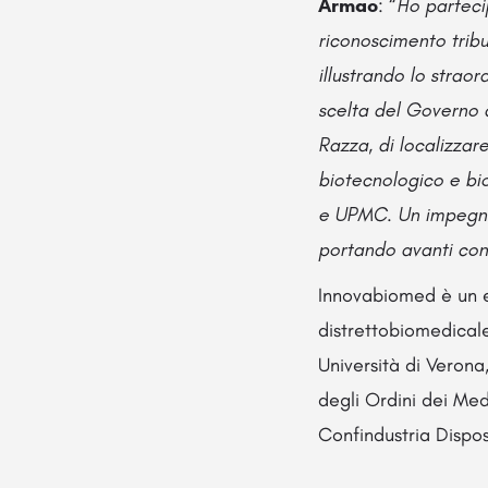
Armao
: “
Ho partec
riconoscimento trib
illustrando lo strao
scelta del Governo c
Razza, di localizzare
biotecnologico e bio
e UPMC. Un impegno,
portando avanti con
Innovabiomed è un e
distrettobiomedical
Università di Verona
degli Ordini dei Med
Confindustria Dispos