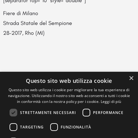
[separator top=”10″ style=”double”]
Fiere di Milano
Strada Statale del Sempione
28-2017, Rho (MI)
×
Questo sito web utilizza cookie
Questo sito web utilizza i cookie per migliorare la tua esperienza di
navigazione. Utilizzando il nostro sito web acconsenti a tutti i cookie
in conformità con la nostra policy per i cookie.
Leggi di più
STRETTAMENTE NECESSARI
PERFORMANCE
TARGETING
FUNZIONALITÀ