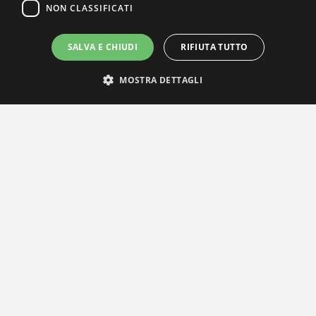
NON CLASSIFICATI
SALVA E CHIUDI
RIFIUTA TUTTO
MOSTRA DETTAGLI
IL NOSTRO NETWORK
Privacy Policy
|
Cookie Policy
Via Agnini 47, 41037 Mirandola (MO) | Cod. Fisc. e P.IVA
01828260362