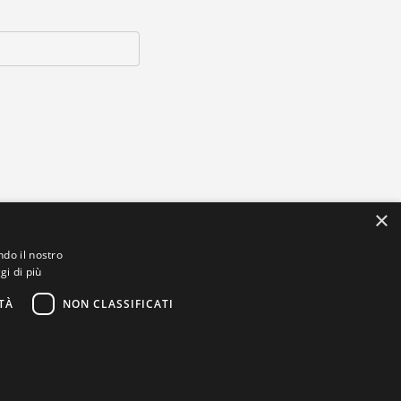
×
ndo il nostro
gi di più
TÀ
NON CLASSIFICATI