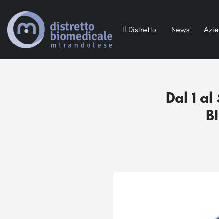
Il Distretto
News
Azi
Dal 1 a
B