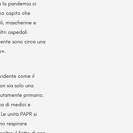
a la pandemia ci
amo capito che
li, mascherine e
ltri ospedali
lmente sono circa una
o».
vidente come il
non sia solo una
lutamente primario.
zza di medici e
 Le unità PAPR si
ono respirare