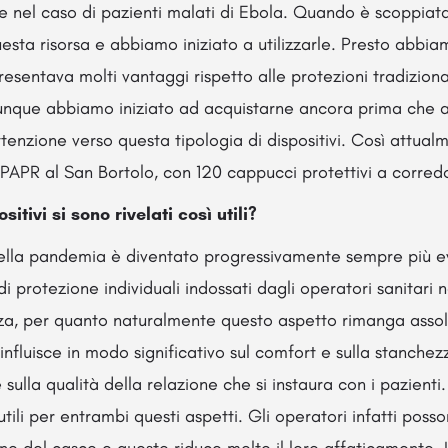
re nel caso di pazienti malati di Ebola. Quando è scoppiat
uesta risorsa e abbiamo iniziato a utilizzarle. Presto abbi
esentava molti vantaggi rispetto alle protezioni tradiziona
e dunque abbiamo iniziato ad acquistarne ancora prima che a
ttenzione verso questa tipologia di dispositivi. Così attua
 PAPR al San Bortolo, con 120 cappucci protettivi a corred
itivi si sono rivelati così utili?
ella pandemia è diventato progressivamente sempre più e
di protezione individuali indossati dagli operatori sanitari 
zza, per quanto naturalmente questo aspetto rimanga asso
tti influisce in modo significativo sul comfort e sulla stanche
sulla qualità della relazione che si instaura con i pazienti.
tili per entrambi questi aspetti. Gli operatori infatti poss