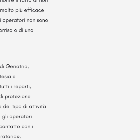
oltre il fatto di non
 molto più efficace
li operatori non sono
orriso o di uno
di Geriatria,
tesia e
tti i reparti,
 di protezione
 del tipo di attività
i gli operatori
contatto con i
ratorio».