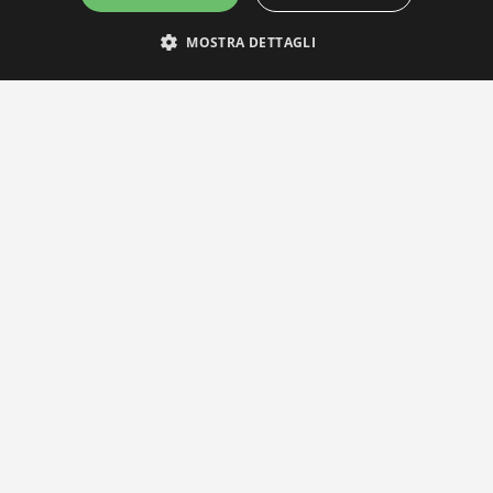
MOSTRA DETTAGLI
IL NOSTRO NETWORK
Privacy Policy
|
Cookie Policy
Via Agnini 47, 41037 Mirandola (MO) | Cod. Fisc. e P.IVA 0182826036
reteria e Concessionaria: RPM Media Srl Società Benefit Tel.
0535/2
info@distrettobiomedicale.it
© Distretto Biomedicale Mirandolese - Sviluppato da
TEAM99