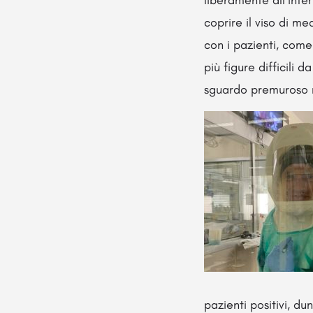
liberamente all’inter
coprire il viso di m
con i pazienti, come
più figure difficili 
sguardo premuroso n
pazienti positivi, d