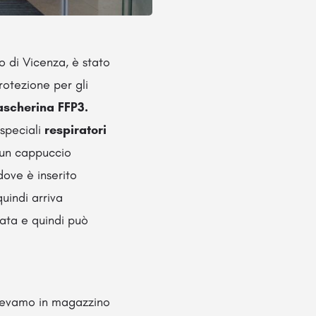
o di Vicenza, è stato
otezione per gli
ascherina FFP3.
 speciali
respiratori
 un cappuccio
dove è inserito
quindi arriva
rata e quindi può
avevamo in magazzino