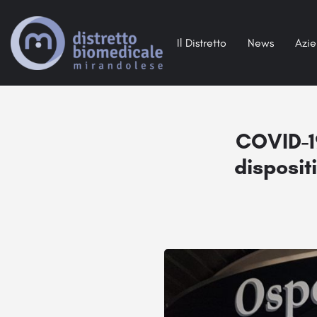
Il Distretto
News
Azi
COVID-19
disposit