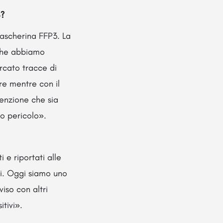
o?
mascherina FFP3. La
 che abbiamo
rcato tracce di
re mentre con il
tenzione che sia
to pericolo».
e riportati alle
esi. Oggi siamo uno
iso con altri
itivi».