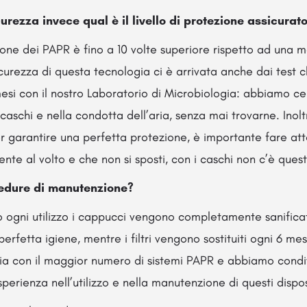
curezza invece qual è il livello di protezione assicurat
zione dei PAPR è fino a 10 volte superiore rispetto ad una 
curezza di questa tecnologia ci è arrivata anche dai test
esi con il nostro Laboratorio di Microbiologia: abbiamo ce
caschi e nella condotta dell’aria, senza mai trovarne. Inolt
per garantire una perfetta protezione, è importante fare at
te al volto e che non si sposti, con i caschi non c’è ques
cedure di manutenzione?
ogni utilizzo i cappucci vengono completamente sanificati 
i perfetta igiene, mentre i filtri vengono sostituiti ogni 6 m
alia con il maggior numero di sistemi PAPR e abbiamo condiv
perienza nell’utilizzo e nella manutenzione di questi dispos