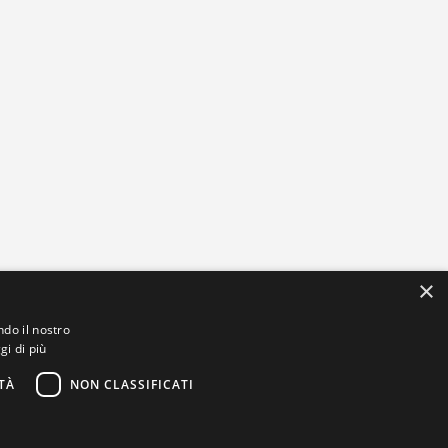
×
ndo il nostro
gi di più
TÀ
NON CLASSIFICATI