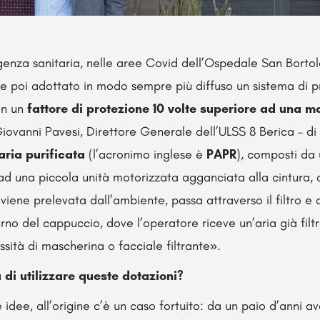
rgenza sanitaria, nelle aree Covid dell’Ospedale San Bortol
e poi adottato in modo sempre più diffuso un sistema di pr
on un
fattore di protezione 10 volte superiore ad una m
Giovanni Pavesi, Direttore Generale dell’ULSS 8 Berica – di
 aria purificata
(l’acronimo inglese è
PAPR
), composti da
d una piccola unità motorizzata agganciata alla cintura, 
ia viene prelevata dall’ambiente, passa attraverso il filtro e 
erno del cappuccio, dove l’operatore riceve un’aria già filt
sità di mascherina o facciale filtrante».
 di utilizzare queste dotazioni?
dee, all’origine c’è un caso fortuito: da un paio d’anni 