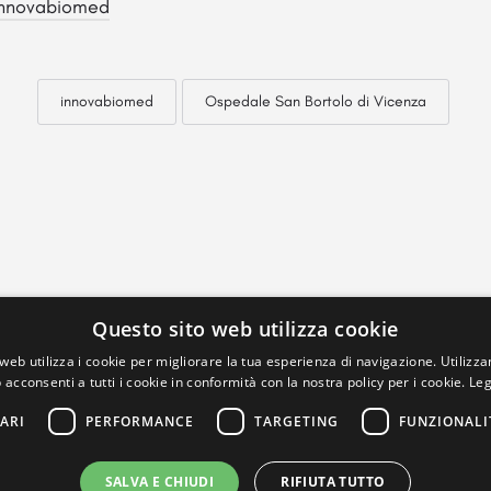
Innovabiomed
innovabiomed
Ospedale San Bortolo di Vicenza
Questo sito web utilizza cookie
web utilizza i cookie per migliorare la tua esperienza di navigazione. Utilizza
 acconsenti a tutti i cookie in conformità con la nostra policy per i cookie.
Leg
ARI
PERFORMANCE
TARGETING
FUNZIONALI
SALVA E CHIUDI
RIFIUTA TUTTO