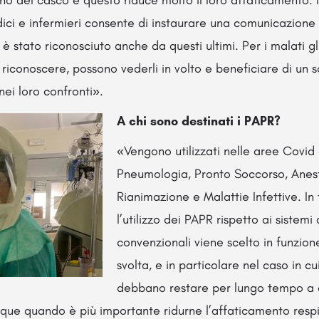
no del casco e questo riduce molto il loro affaticamento. In
edici e infermieri consente di instaurare una comunicazione
 è stato riconosciuto anche da questi ultimi. Per i malati g
da riconoscere, possono vederli in volto e beneficiare di un s
ei loro confronti».
A chi sono destinati i PAPR?
«Vengono utilizzati nelle aree Covid 
Pneumologia, Pronto Soccorso, Anes
Rianimazione e Malattie Infettive. In tu
l’utilizzo dei PAPR rispetto ai sistemi
convenzionali viene scelto in funzione
svolta, e in particolare nel caso in cu
debbano restare per lungo tempo a 
unque quando è più importante ridurne l’affaticamento respi