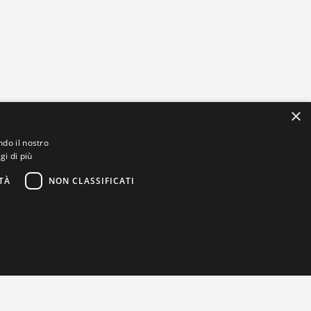
×
ndo il nostro
gi di più
TÀ
NON CLASSIFICATI