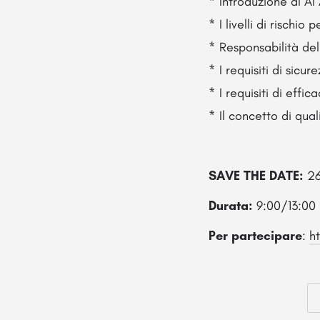
* Introduzione al AI
* I livelli di rischio
* Responsabilità del
* I requisiti di sic
* I requisiti di eff
* Il concetto di qu
SAVE THE DATE:
26
Durata:
9:00/13:00
Per partecipare
:
h