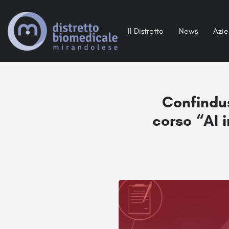
Il Distretto
News
Azi
Confindus
corso “AI i