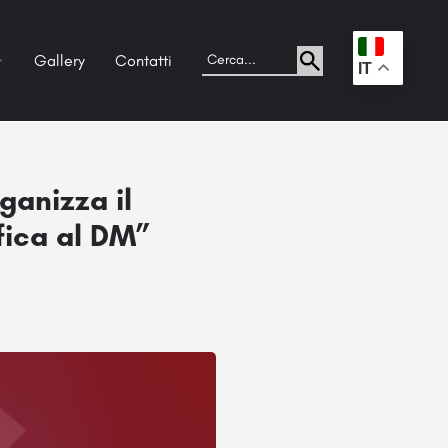
Gallery
Contatti
.
IT
ganizza il
ifica al DM”