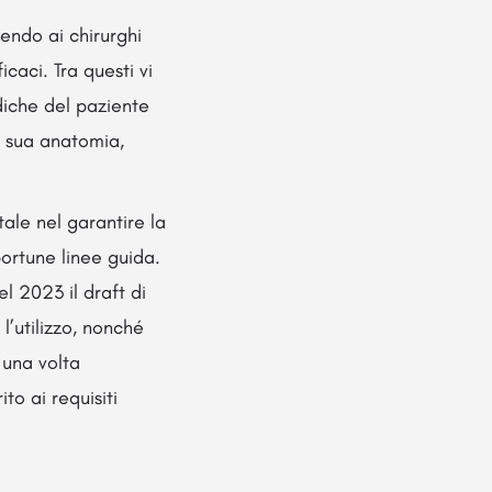
endo ai chirurghi
caci. Tra questi vi
diche del paziente
a sua anatomia,
ale nel garantire la
portune linee guida.
l 2023 il draft di
l’utilizzo, nonché
 una volta
to ai requisiti