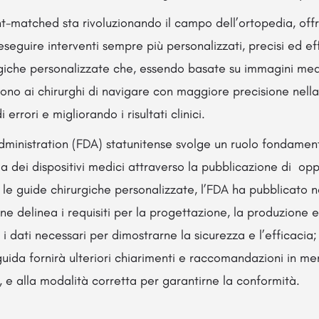
t-matched sta rivoluzionando il campo dell’ortopedia, offr
seguire interventi sempre più personalizzati, precisi ed effi
rgiche personalizzate che, essendo basate su immagini me
ono ai chirurghi di navigare con maggiore precisione nell
i errori e migliorando i risultati clinici.
ministration (FDA) statunitense svolge un ruolo fondament
cia dei dispositivi medici attraverso la pubblicazione di op
le guide chirurgiche personalizzate, l’FDA ha pubblicato ne
e delinea i requisiti per la progettazione, la produzione e 
 i dati necessari per dimostrarne la sicurezza e l’efficacia;
 guida fornirà ulteriori chiarimenti e raccomandazioni in meri
i, e alla modalità corretta per garantirne la conformità.