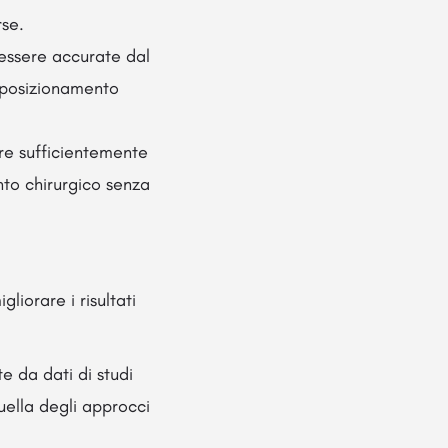
rse.
essere accurate dal
n posizionamento
re sufficientemente
ento chirurgico senza
liorare i risultati
 da dati di studi
uella degli approcci