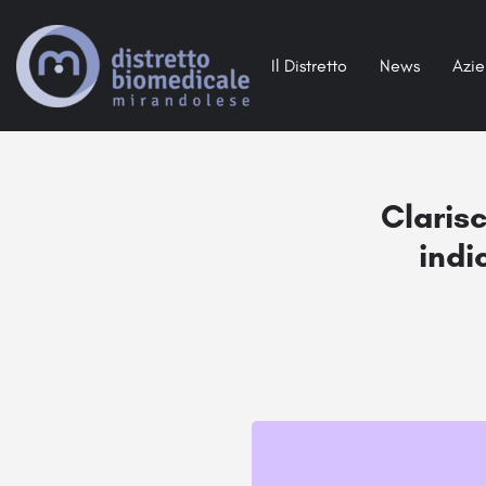
Il Distretto
News
Azi
Claris
indi