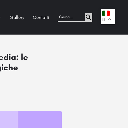
Gallery
Contatti
.
IT
dia: le
giche