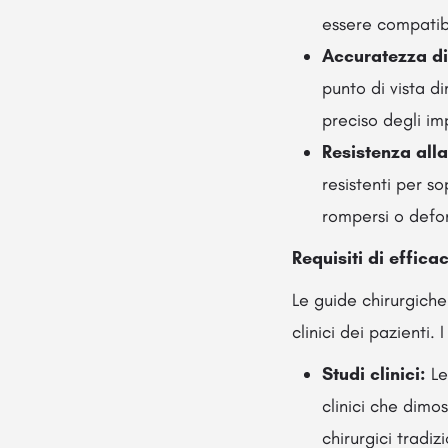
essere compatibi
Accuratezza d
punto di vista d
preciso degli imp
Resistenza alla
resistenti per so
rompersi o defo
Requisiti di effica
Le guide chirurgiche
clinici dei pazienti. 
Studi clinici:
Le
clinici che dimo
chirurgici tradizi