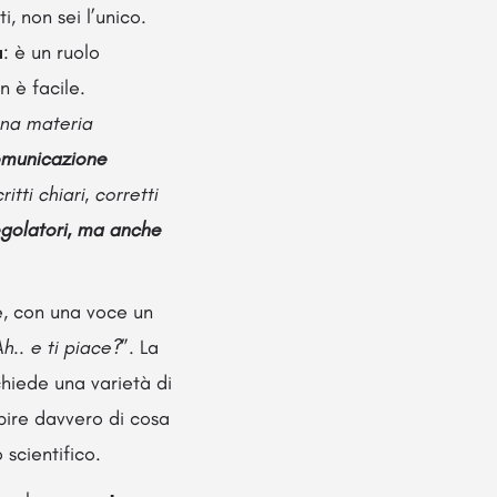
, non sei l’unico.
a
: è un ruolo
n è facile.
una materia
comunicazione
tti chiari, corretti
regolatori, ma anche
e, con una voce un
h.. e ti piace?
”. La
chiede una varietà di
ire davvero di cosa
 scientifico.