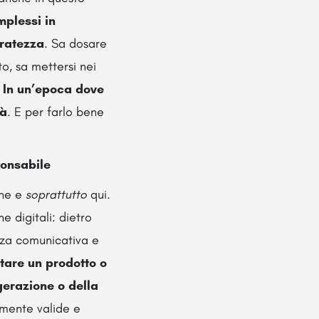
mplessi in
uratezza
. Sa dosare
o, sa mettersi nei
.
In un’epoca dove
tà
. E per farlo bene
ponsabile
che e
soprattutto
qui.
 digitali: dietro
ezza comunicativa e
ntare un prodotto o
gerazione o della
camente valide e