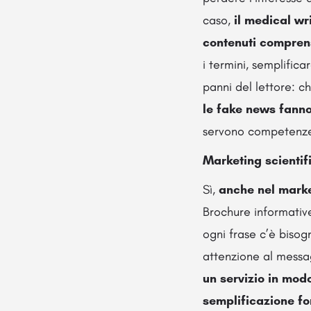
caso,
il medical wr
contenuti comprens
i termini, semplific
panni del lettore: c
le fake news fanno
servono competenze s
Marketing scientif
Sì,
anche nel market
Brochure informative
ogni frase c’è bisog
attenzione al messa
un servizio in mod
semplificazione fo