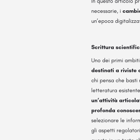
In questo articolo p
necessarie, i
cambi
un’epoca digitalizz
Scrittura scientif
Uno dei primi ambiti 
destinati a rivist
chi pensa che basti m
letteratura esistent
un’attività artico
profonda conoscenz
selezionare le inform
gli aspetti regolator