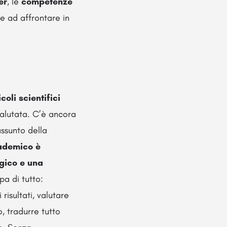
er
, le
competenze
e ad affrontare in
coli scientifici
valutata. C’è ancora
assunto della
cademico è
ogico e una
pa di tutto:
risultati, valutare
o, tradurre tutto