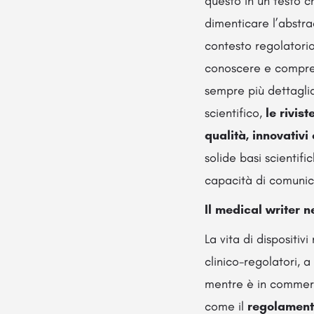
questo in un testo ch
dimenticare l’abstrac
contesto regolatorio
conoscere e compren
sempre più dettagli
scientifico,
le rivis
qualità, innovativi 
solide basi scientif
capacità di comunica
Il medical writer n
La vita di dispositi
clinico-regolatori, 
mentre è in commerci
come il
regolamento