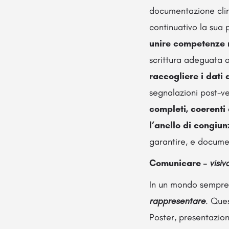
documentazione clini
continuativo la sua
unire competenze r
scrittura adeguata a
raccogliere i dati 
segnalazioni post-ve
completi, coerenti
l’anello di congiun
garantire, e document
Comunicare –
visi
In un mondo sempre 
rappresentare
. Que
Poster, presentazion