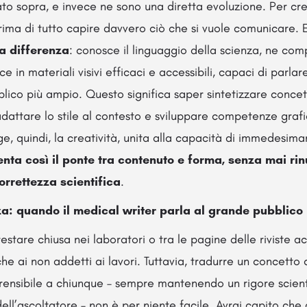
ato sopra, e invece ne sono una diretta evoluzione. Per cr
prima di tutto capire davvero ciò che si vuole comunicare. E
la differenza
: conosce il linguaggio della scienza, ne com
ce in materiali visivi efficaci e accessibili, capaci di parlare
blico più ampio. Questo significa saper sintetizzare concet
adattare lo stile al contesto e sviluppare competenze grafi
ge, quindi, la creatività, unita alla capacità di immedesimar
enta così il ponte tra contenuto e forma, senza mai rin
orrettezza scientifica
.
za: quando il medical writer parla al grande pubblico
estare chiusa nei laboratori o tra le pagine delle riviste
che ai non addetti ai lavori. Tuttavia, tradurre un concett
rensibile a chiunque – sempre mantenendo un rigore scient
dell’ascoltatore – non è per niente facile. Avrai capito che