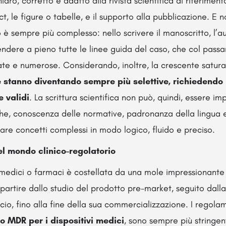
iaro, corretto e adatto alla rivista scientifica di riferimen
t, le figure o tabelle, e il supporto alla pubblicazione. E no
 è sempre più complesso: nello scrivere il manoscritto, l’
dere a pieno tutte le linee guida del caso, che col passa
ate e numerose. Considerando, inoltre, la crescente satu
te stanno diventando sempre più selettive, richiedendo 
e validi
. La scrittura scientifica non può, quindi, essere i
iche, conoscenza delle normative, padronanza della lingua e
re concetti complessi in modo logico, fluido e preciso.
el mondo clinico-regolatorio
vi medici o farmaci è costellata da una mole impressionant
a partire dallo studio del prodotto pre-market, seguito dall
o, fino alla fine della sua commercializzazione. I regolam
 MDR per i dispositivi medici
, sono sempre più stringent