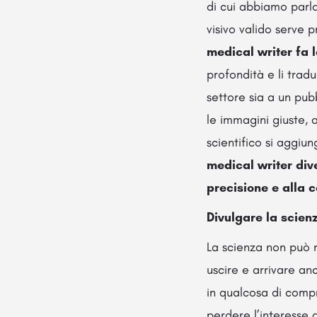
di cui abbiamo parl
visivo valido serve 
medical writer fa 
profondità e li tradu
settore sia a un pub
le immagini giuste, 
scientifico si aggiun
medical writer div
precisione e alla c
Divulgare la scien
La scienza non può r
uscire e arrivare an
in qualcosa di comp
perdere l’interesse 