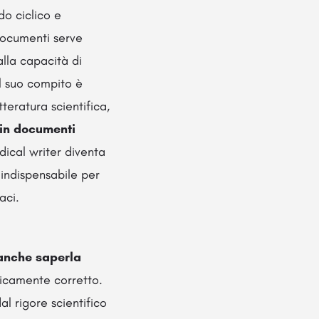
do ciclico e
documenti serve
alla capacità di
Il suo compito è
tteratura scientifica,
i in documenti
dical writer diventa
o indispensabile per
aci.
 anche saperla
ficamente corretto.
l rigore scientifico