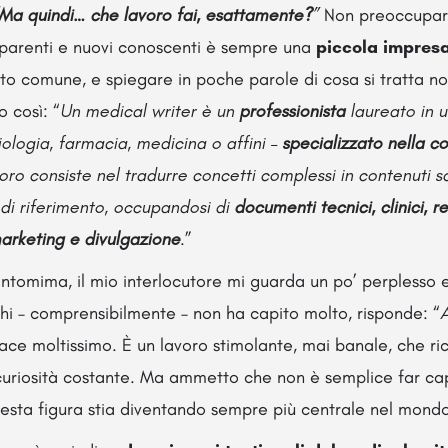
Ma quindi… che lavoro fai, esattamente?
”
Non preoccuparti
 parenti e nuovi conoscenti è sempre una
piccola impres
to comune, e spiegare in poche parole di cosa si tratta no
 così: “
Un medical writer è un
professionista
laureato in 
iologia, farmacia, medicina o affini –
specializzato nella 
avoro consiste nel tradurre concetti complessi in contenuti scri
 di riferimento, occupandosi di
documenti tecnici, clinici, 
arketing e divulgazione
.
”
tomima, il mio interlocutore mi guarda un po’ perplesso 
hi – comprensibilmente – non ha capito molto, risponde: “
A
piace moltissimo. È un lavoro stimolante, mai banale, che ri
riosità costante. Ma ammetto che non è semplice far cap
questa figura stia diventando sempre più centrale nel mondo