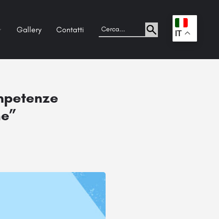
Gallery
Contatti
.
IT
ompetenze
ne”