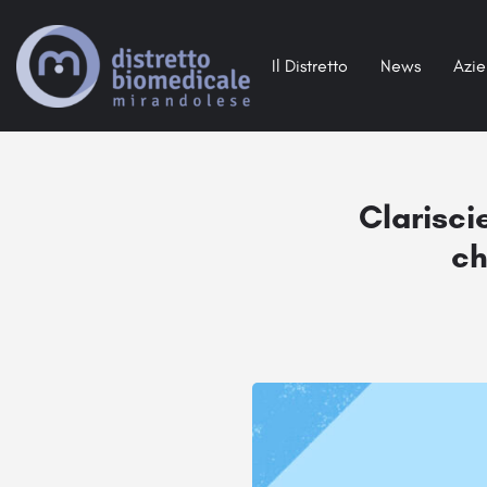
Il Distretto
News
Azi
Clarisci
ch