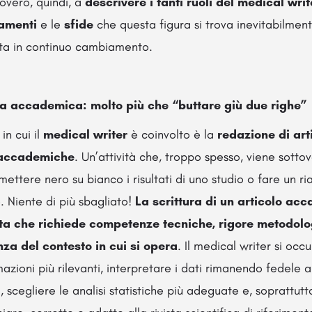
roverò, quindi, a
descrivere i tanti ruoli del medical writ
amenti
e le
sfide
che questa figura si trova inevitabilment
ata in continuo cambiamento.
ica accademica: molto più che “buttare giù due righe”
in cui il
medical writer
è coinvolto è la
redazione di arti
e accademiche
. Un’attività che, troppo spesso, viene sotto
ettere nero su bianco i risultati di uno studio o fare un ri
e. Niente di più sbagliato!
La scrittura di un articolo ac
lata che richiede competenze tecniche, rigore metodol
a del contesto in cui si opera
. Il medical writer si occu
azioni più rilevanti, interpretare i dati rimanendo fedele ai 
i, scegliere le analisi statistiche più adeguate e, soprattutt