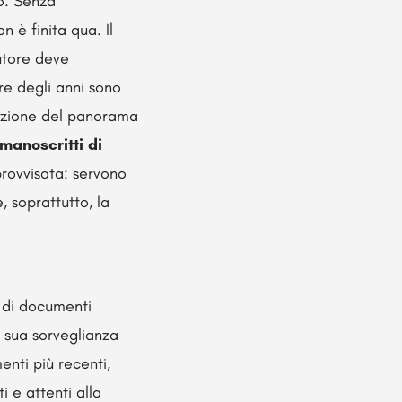
to. Senza
n è finita qua. Il
autore deve
re degli anni sono
razione del panorama
manoscritti di
mprovvisata: servono
, soprattutto, la
e di documenti
a sua sorveglianza
enti più recenti,
i e attenti alla