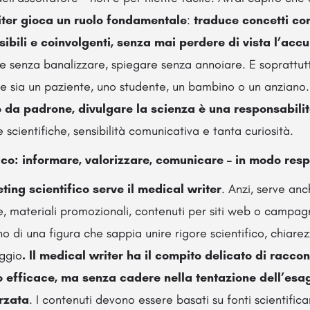
iter gioca un ruolo fondamentale
:
traduce concetti co
ibili e coinvolgenti, senza mai perdere di vista l’acc
are senza banalizzare, spiegare senza annoiare. E soprattutt
he sia un paziente, uno studente, un bambino o un anziano
 da padrone, divulgare la scienza è una responsabili
cientifiche, sensibilità comunicativa e tanta curiosità.
ico: informare, valorizzare, comunicare – in modo res
ing scientifico serve il medical writer
. Anzi, serve an
, materiali promozionali, contenuti per siti web o campagne
no di una figura che sappia unire rigore scientifico, chiar
ggio
. Il medical writer ha il compito delicato di racco
o efficace, ma senza cadere nella tentazione dell’esa
rzata
. I contenuti devono essere basati su fonti scientifi