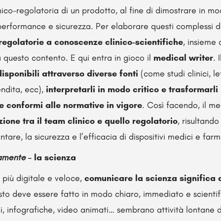
co-regolatoria di un prodotto, al fine di dimostrare in mo
 performance e sicurezza. Per elaborare questi complessi 
egolatorie a conoscenze clinico-scientifiche
, insieme 
 questo contento. E qui entra in gioco il
medical writer
. 
disponibili attraverso diverse fonti
(come studi clinici, le
ndita, ecc),
interpretarli in modo critico e trasformarl
 e conformi alle normative in vigore
. Così facendo, il me
zione tra il team clinico e quello regolatorio
, risultand
are, la sicurezza e l’efficacia di dispositivi medici e farm
vamente
– la scienza
più digitale e veloce,
comunicare la scienza significa
sto deve essere fatto in modo chiaro, immediato e scienti
i, infografiche, video animati… sembrano attività lontane da