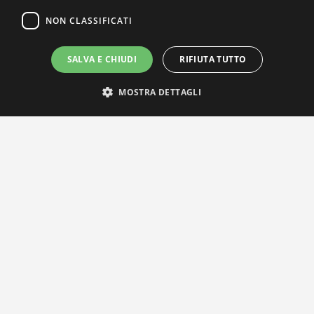
NON CLASSIFICATI
SALVA E CHIUDI
RIFIUTA TUTTO
MOSTRA DETTAGLI
IL NOSTRO NETWORK
Privacy Policy
|
Cookie Policy
Via Agnini 47, 41037 Mirandola (MO) | Cod. Fisc. e P.IVA