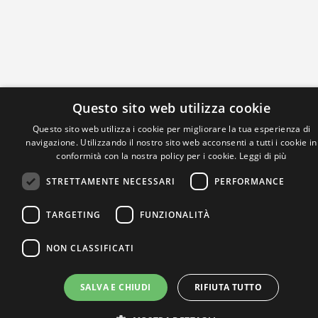
Questo sito web utilizza cookie
Questo sito web utilizza i cookie per migliorare la tua esperienza di
navigazione. Utilizzando il nostro sito web acconsenti a tutti i cookie in
IL NOSTRO NETWORK
conformità con la nostra policy per i cookie.
Leggi di più
STRETTAMENTE NECESSARI
PERFORMANCE
TARGETING
FUNZIONALITÀ
NON CLASSIFICATI
SALVA E CHIUDI
RIFIUTA TUTTO
Privacy Policy
|
Cookie Policy
Via Agnini 47, 41037 Mirandola (MO) | Cod. Fisc. e P.IVA